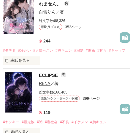
れません。
完
白雪りん
／著
総文字数/88,326
352ページ
恋愛(ラブコメ)
244
#モテる
#冷たい
#人懐っこい
#胸キュン
#溺愛
#嫉妬
#甘々
#ギャップ
表紙を見る
ECLIPSE
完
「好きだったから、別れを選んだ。」

RENA
／著
モテる人を好きになるのが怖かった。

総文字数/166,405
だから私は、中学時代に大好きだった彼を自分から振った。

399ページ
恋愛(キケン・ダーク・不良)
もう会うことはないと思っていたのに、

高校生になって再会した彼は、隣の学校で”王子様”と呼ばれる
119
人気者になっていた。

#ヤンキー
#暴走族
#闇
#裏社会
#不良
#イケメン
#胸キュン
表紙を見る