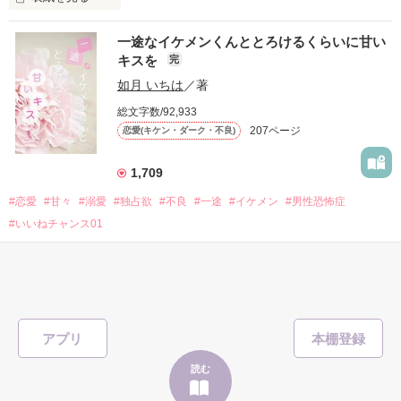
他の女の子には冷たいのに

私にだけ昔と変わらない笑顔を向けてくる。

表紙画像はAIです
一途なイケメンくんととろけるくらいに甘い
キスを
完
「澪ちゃん。」

如月 いちは
／著
作品を読む
それは止まっていた恋が再び動き始める合図──。

総文字数/92,933
207ページ
恋愛(キケン・ダーク・不良)
✨.ﾟ･*..☆.｡.:*✨.☆.｡.:. *:ﾟ✨.ﾟ･*..☆.｡.:*✨

1,709
人見知りだけど優しい無自覚だけどモテる

#恋愛
#甘々
#溺愛
#独占欲
#不良
#一途
#イケメン
#男性恐怖症
冴木澪-SaekiMio

#いいねチャンス01
×

表紙を見る
基本女子に冷たいのに澪にはわんこ男子になる

篠宮光-ShinomiyaHikaru

「瑠莉に一目惚れしたんだよ……悪いかよ」

アプリ
✨.ﾟ･*..☆.｡.:*✨.☆.｡.:. *:ﾟ✨.ﾟ･*..☆.｡.:*✨

読む
そして光を巡ってライバルも登場！？
