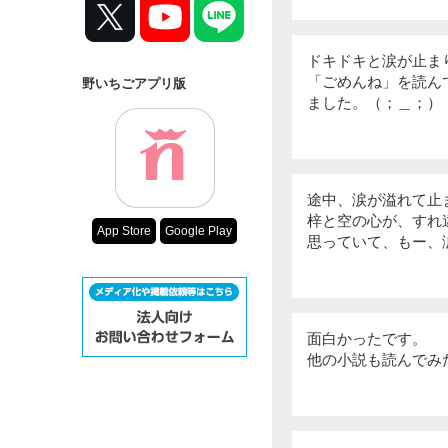
ドキドキと涙が止ま
「ごめんね」を読ん
野いちごアプリ版
ました。（；＿；）
途中、涙が溢れて止
梓と空の心が、すれ
App Store
Google Play
思っていて、もー、
面白かったです。
他の小説も読んでみ