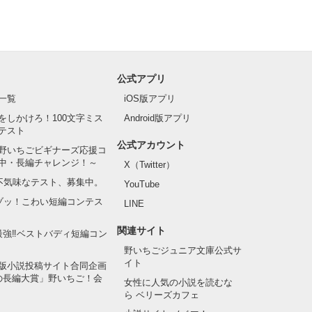
公式アプリ
一覧
iOS版アプリ
をしかけろ！100文字ミス
Android版アプリ
テスト
公式アカウント
野いちごビギナーズ応援コ
中・長編チャレンジ！～
X（Twitter）
の不気味なテスト、募集中。
YouTube
でゾッ！こわい短編コンテス
LINE
関連サイト
最強‼ベストバディ短編コン
野いちごジュニア文庫公式サ
イト
版小説投稿サイト合同企画
の長編大賞」野いちご！会
女性に人気の小説を読むな
ら ベリーズカフェ