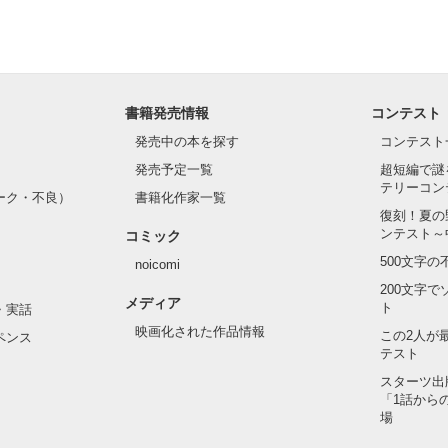
書籍発売情報
コンテスト
発売中の本を探す
コンテスト
発売予定一覧
超短編で謎
テリーコン
ーク・不良）
書籍化作家一覧
復刻！夏の
ンテスト～
コミック
500文字
noicomi
200文字
メディア
ト
・実話
映画化された作品情報
この2人が
ペンス
テスト
スターツ出
「1話から
場