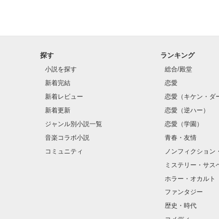
探す
ランキング
小説を探す
総合/殿堂
新着完結
恋愛
新着レビュー
恋愛（キケン・ダ
新着更新
恋愛（逆ハー）
ジャンル別小説一覧
恋愛（学園）
音楽コラボ小説
青春・友情
コミュニティ
ノンフィクション
ミステリー・サス
ホラー・オカルト
ファンタジー
歴史・時代