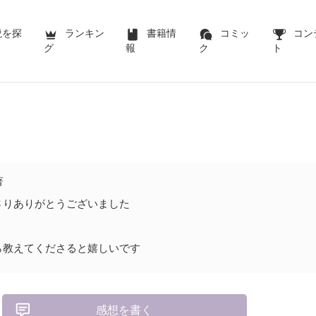
説を探
ランキン
書籍情
コミッ
コン
グ
報
ク
ト
著
さりありがとうございました
ら教えてくださると嬉しいです
感想を書く