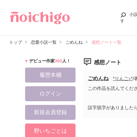
小
す
トップ
恋愛小説一覧
ごめんね
感想ノート一覧
デビュー作家
360
人！
感想ノート
履歴本棚
ごめんね
*りんご♪*
/
この作品を読んでくだ
ログイン
誤字脱字がありました
新規会員登録
野いちごとは