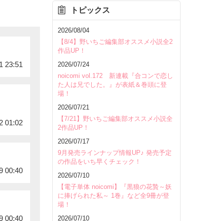
トピックス
2026/08/04
【8/4】野いちご編集部オススメ小説全2
作品UP！
1 23:51
2026/07/24
noicomi vol.172 新連載『合コンで恋し
た人は兄でした。』が表紙＆巻頭に登
場！
2026/07/21
【7/21】野いちご編集部オススメ小説全
2 01:02
2作品UP！
2026/07/17
9月発売ラインナップ情報UP♪ 発売予定
の作品をいち早くチェック！
9 00:40
2026/07/10
【電子単体 noicomi】『黒狼の花贄～妖
に捧げられた私～ 1巻』など全9冊が登
場！
9 00:40
2026/07/10