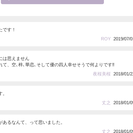
たです！
ROY
2019/07/0
には思えません
れて、空､梓､華恋､そして優の四人幸せそうで何よりです‼
夜桜美桜
2018/01/2
す。
丈之
2018/01/0
があるなんて、って思いました。
丈之
2018/01/0