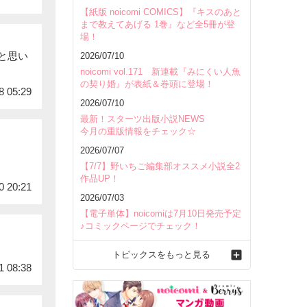
【紙版 noicomi COMICS】『キスのあと
まで教えてあげる 1巻』など全5冊が登
場！
と思い
2026/07/10
noicomi vol.171 新連載『みにくい人魚
の契り婚』が表紙＆巻頭に登場！
8 05:29
2026/07/10
最新！スターツ出版小説NEWS
今月の重版情報をチェック☆
2026/07/07
【7/7】野いちご編集部オススメ小説全2
作品UP！
0 20:21
2026/07/03
【電子単体】noicomiは7月10日発売予定
♪コミックページでチェック！
トピックスをもっと見る
1 08:38