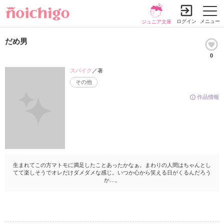
ログイン
メニュー
ジュニア文庫
だめ男
0
スパイク
／著
その他
作品情報
生まれてこの方マトモに満足したことあったかなぁ。まわりの人間はちゃんとし
てて楽しそうでオレだけダメダメな感じ。いつか心から笑える日がくるんだろう
か…。