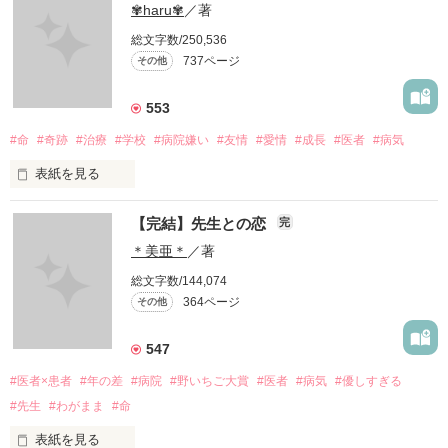
✾haru✾
／著
愛せない…

総文字数/250,536
737ページ
その他
私には、あなたの母親になる資格はありますか？

553
#命
#奇跡
#治療
#学校
#病院嫌い
#友情
#愛情
#成長
#医者
#病気
表紙を見る
あなたのママになる事はできますか？

【完結】先生との恋
完
             頑張りたくなんかない...！ 

＊美亜＊
／著
総文字数/144,074
あなたの母親になりたい…

364ページ
その他
                 治療なんか辛いだけ

547
#医者×患者
#年の差
#病院
#野いちご大賞
#医者
#病気
#優しすぎる
作品を読む
#先生
#わがまま
#命
                               けど

表紙を見る