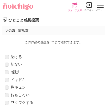
ログイン
メニュー
ジュニア文庫
ひとこと感想投票
マジ恋
流夜
/著
この作品の感想を3つまで選択できます。
泣ける
切ない
感動!
ドキドキ
胸キュン
おもしろい
ワクワクする