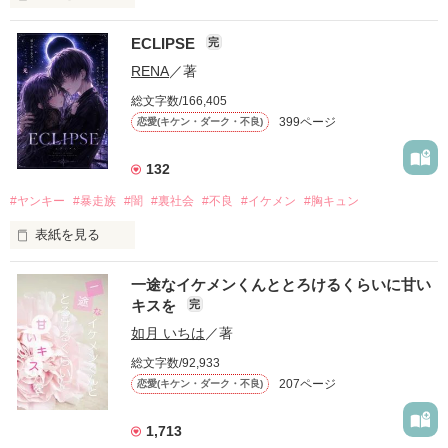
ECLIPSE
完
「好きだったから、別れを選んだ。」

RENA
／著
モテる人を好きになるのが怖かった。

総文字数/166,405
だから私は、中学時代に大好きだった彼を自分から振った。

399ページ
恋愛(キケン・ダーク・不良)
もう会うことはないと思っていたのに、

高校生になって再会した彼は、隣の学校で”王子様”と呼ばれる
132
人気者になっていた。

#ヤンキー
#暴走族
#闇
#裏社会
#不良
#イケメン
#胸キュン
表紙を見る
他の女の子には冷たいのに

私にだけ昔と変わらない笑顔を向けてくる。

表紙画像はAIです
一途なイケメンくんととろけるくらいに甘い
キスを
完
「澪ちゃん。」

如月 いちは
／著
作品を読む
それは止まっていた恋が再び動き始める合図──。

総文字数/92,933
207ページ
恋愛(キケン・ダーク・不良)
✨.ﾟ･*..☆.｡.:*✨.☆.｡.:. *:ﾟ✨.ﾟ･*..☆.｡.:*✨

1,713