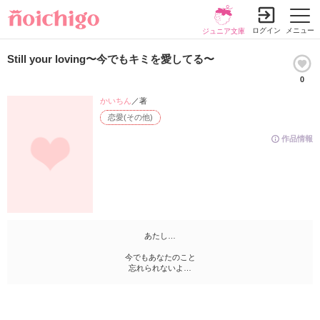
ログイン
メニュー
ジュニア文庫
Still your loving〜今でもキミを愛してる〜
0
かいちん
／著
恋愛(その他)
作品情報
あたし…
今でもあなたのこと
忘れられないよ…