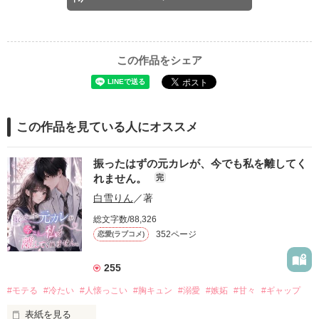
この作品をシェア
この作品を見ている人にオススメ
振ったはずの元カレが、今でも私を離してく
れません。
完
白雪りん
／著
総文字数/88,326
352ページ
恋愛(ラブコメ)
255
#モテる
#冷たい
#人懐っこい
#胸キュン
#溺愛
#嫉妬
#甘々
#ギャップ
表紙を見る