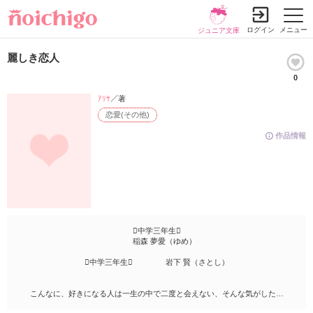
ログイン
メニュー
ジュニア文庫
麗しき恋人
0
ｱﾘｻ
／著
恋愛(その他)
作品情報
中学三年生
稲森 夢愛（ゆめ）
中学三年生 岩下 賢（さとし）
こんなに、好きになる人は一生の中で二度と会えない、そんな気がした…