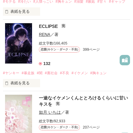
#モテる
#冷たい
#人懐っこい
#胸キュン
#溺愛
#嫉妬
#甘々
#ギャップ
表紙を見る
ECLIPSE
完
「好きだったから、別れを選んだ。」

RENA
／著
モテる人を好きになるのが怖かった。

総文字数/166,405
だから私は、中学時代に大好きだった彼を自分から振った。

399ページ
恋愛(キケン・ダーク・不良)
もう会うことはないと思っていたのに、

高校生になって再会した彼は、隣の学校で”王子様”と呼ばれる
132
人気者になっていた。

#ヤンキー
#暴走族
#闇
#裏社会
#不良
#イケメン
#胸キュン
表紙を見る
他の女の子には冷たいのに

私にだけ昔と変わらない笑顔を向けてくる。

表紙画像はAIです
一途なイケメンくんととろけるくらいに甘い
キスを
完
「澪ちゃん。」

如月 いちは
／著
作品を読む
それは止まっていた恋が再び動き始める合図──。

総文字数/92,933
207ページ
恋愛(キケン・ダーク・不良)