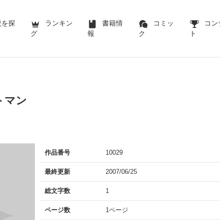
説を探
ランキン
書籍情
コミッ
コン
グ
報
ク
ト
トマン
作品番号
10029
最終更新
2007/06/25
総文字数
1
ページ数
1ページ