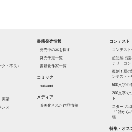
つもりですか？」

度。

書籍発売情報
コンテスト
発売中の本を探す
コンテスト
発売予定一覧
超短編で謎
てるような顔。

テリーコン
ーク・不良）
書籍化作家一覧
復刻！夏の
くの。

ンテスト～
コミック
500文字
noicomi
200文字
メディア
ト
・実話
て、手術させたいの？』

映画化された作品情報
スターツ出
ペンス
「1話から
場
て欲しいんだ」

特集・オス
ってない』
