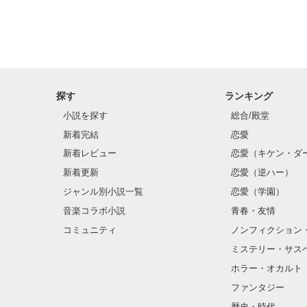
                   みんなのためにも

「また抜け出す
         あたしは、生きなきゃいけない。

馴れ馴れしい態
探す
ランキング
小説を探す
総合/殿堂
新着完結
恋愛
あたしを理解し
新着レビュー
恋愛（キケン・ダ
新着更新
恋愛（逆ハー）
すべてがムカつ
ジャンル別小説一覧
恋愛（学園）
音楽コラボ小説
青春・友情
コミュニティ
ノンフィクション
     でも、ほんとうの生きる意味って

『ねぇ。どうし
ミステリー・サス
ホラー・オカルト
「――君に治し
ファンタジー
『……何も分か
歴史・時代