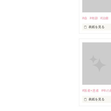
あなたのママに
#命
#奇跡
#治療
表紙を見る
あなたの母親に
             頑張りたくなんかない...！ 

                 治療なんか辛いだけ

                           
#医者×患者
#年の
表紙を見る
                 みんなが支えてくれる
