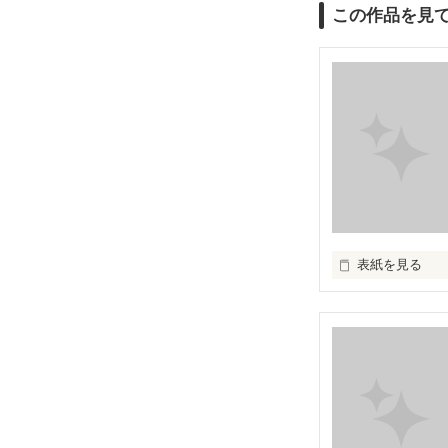
この作品を見
表紙を見る
愛したいのに…

愛せない…

私には、あなた