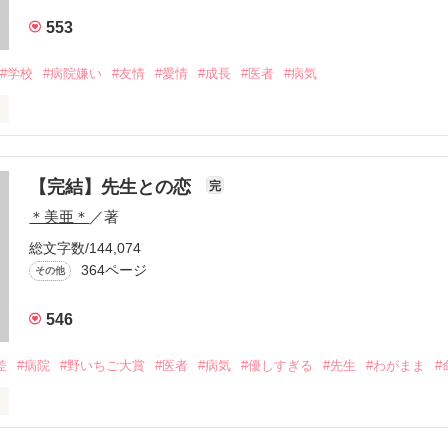
553
なる事はできますか？

#学校
#病院嫌い
#友情
#愛情
#成長
#医者
#病気
なりたい…

【完結】先生との恋
完
＊美亜＊
／著
総文字数/144,074
364ページ
その他
作品を読む
546
    けど

差
#病院
#野いちご大賞
#医者
#病気
#優しすぎる
#先生
#わがまま
#