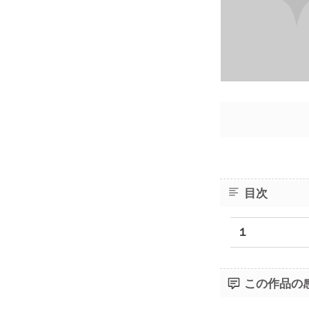
目次
１
この作品の