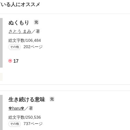
ている人にオススメ
ぬくもり
完
さとう まみ
／著
総文字数/106,484
202ページ
その他
17
生き続ける意味
完
✾haru✾
／著
総文字数/250,536
737ページ
その他
の母親になる資格はありますか？
