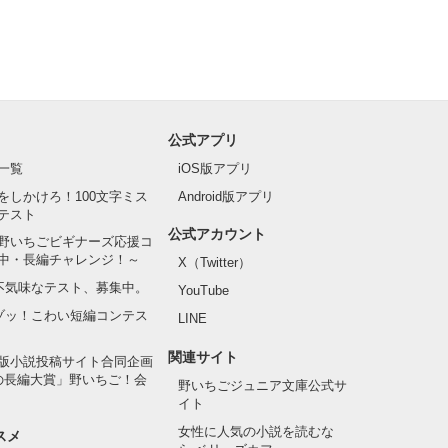
公式アプリ
一覧
iOS版アプリ
をしかけろ！100文字ミス
Android版アプリ
テスト
公式アカウント
野いちごビギナーズ応援コ
中・長編チャレンジ！～
X（Twitter）
の不気味なテスト、募集中。
YouTube
でゾッ！こわい短編コンテス
LINE
関連サイト
版小説投稿サイト合同企画
の長編大賞」野いちご！会
野いちごジュニア文庫公式サ
イト
女性に人気の小説を読むな
スメ