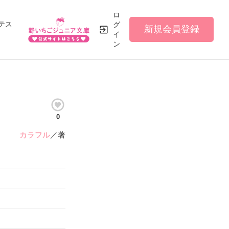
ロ
テス
グ
新規会員登録
イ
ン
0
カラフル
／著