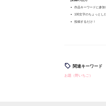
作品キーワードに参加
100文字のちょっとし
投稿するだけ！
関連キーワード
お題（野いちご）