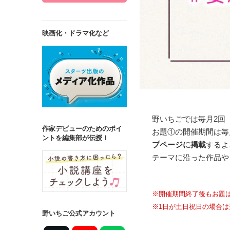
映画化・ドラマ化など
野いちごでは毎月2回
作家デビューのためのポイ
お題①の開催期間は毎
ントを編集部が伝授！
プページに掲載
するよ
テーマに沿った作品や
※開催期間終了後もお題
※1日が土日祝日の場合
野いちご公式アカウント