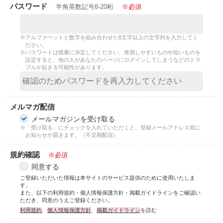
パスワード
半角英数記号8-20桁
※必須
※アルファベットと数字を組み合わせた8文字以上の文字列を入力してく
ださい。
※パスワードは慎重に決定してください。推測しやすいものや短いものを
設定すると、他の人があなたのページにログインしてしまうなどのトラ
ブルが起きる可能性があります。
メルマガ配信
メールマガジンを受け取る
※「受け取る」にチェックを入れていただくと、登録メールアドレス宛に
お知らせが届きます。（不定期配信）
規約確認
※必須
同意する
ご登録いただいた情報は本サイトのサービス提供のために使用いたしま
す。
また、以下の利用規約・個人情報保護方針・掲載ガイドラインをご確認い
ただき、同意のうえご登録ください。
利用規約
、
個人情報保護方針
、
掲載ガイドライン
を読む