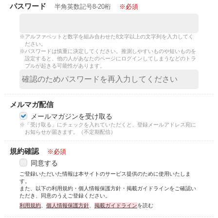
パスワード
半角英数記号8-20桁
※必須
※アルファベットと数字を組み合わせた8文字以上の文字列を入力してく
ださい。
※パスワードは慎重に決定してください。推測しやすいものや短いものを
設定すると、他の人があなたのページにログインしてしまうなどのトラ
ブルが起きる可能性があります。
メルマガ配信
メールマガジンを受け取る
※「受け取る」にチェックを入れていただくと、登録メールアドレス宛に
お知らせが届きます。（不定期配信）
規約確認
※必須
同意する
ご登録いただいた情報は本サイトのサービス提供のために使用いたしま
す。
また、以下の利用規約・個人情報保護方針・掲載ガイドラインをご確認い
ただき、同意のうえご登録ください。
利用規約
、
個人情報保護方針
、
掲載ガイドライン
を読む