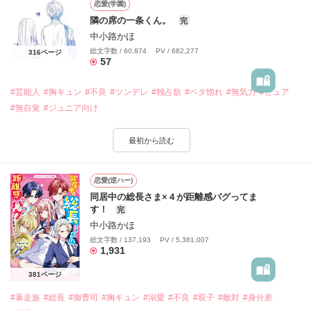
恋愛(学園)
隣の席の一条くん。
完
中小路かほ
総文字数 / 60,874 PV / 682,277
316ページ
57
#芸能人
#胸キュン
#不良
#ツンデレ
#独占欲
#ベタ惚れ
#無気力
#ピュア
#無自覚
#ジュニア向け
最初から読む
恋愛(逆ハー)
同居中の総長さま×４が距離感バグってま
す！
完
中小路かほ
総文字数 / 137,193 PV / 5,381,007
1,931
381ページ
#暴走族
#総長
#御曹司
#胸キュン
#溺愛
#不良
#双子
#敵対
#身分差