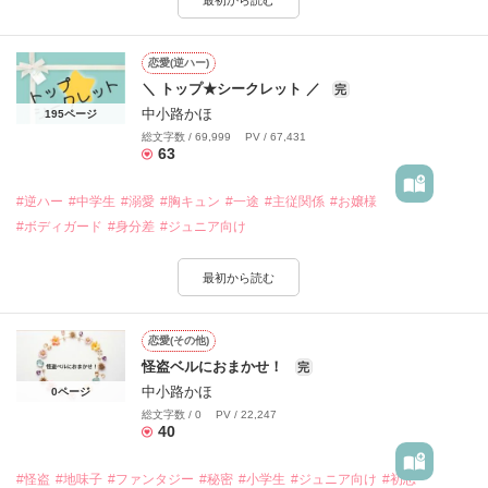
最初から読む
恋愛(逆ハー)
＼ トップ★シークレット ／
完
中小路かほ
195ページ
総文字数 / 69,999 PV / 67,431
63
#逆ハー
#中学生
#溺愛
#胸キュン
#一途
#主従関係
#お嬢様
#ボディガード
#身分差
#ジュニア向け
最初から読む
恋愛(その他)
怪盗ベルにおまかせ！
完
中小路かほ
0ページ
総文字数 / 0 PV / 22,247
40
#怪盗
#地味子
#ファンタジー
#秘密
#小学生
#ジュニア向け
#初恋