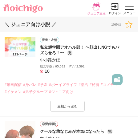
ログイン
メニュー
ジュニア文庫
＼ ジュニア向け小説 ／
10作品
青春・友情
私立輝学園アオハル部！ 〜顔出しNGでもバ
ズらせろ！〜
完
123ページ
中小路かほ
総文字数 / 65,092 PV / 2,591
10
#動画配信
#身バレ
#学園
#ボーイズライフ
#部活
#秘密
#コメディ
#イケメン
#男子グループ
#ジュニア向け
最初から読む
恋愛(学園)
クールな幼なじみが本気になったら
完