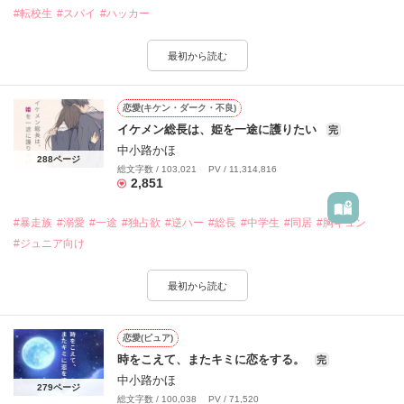
#転校生
#スパイ
#ハッカー
最初から読む
恋愛(キケン・ダーク・不良)
イケメン総長は、姫を一途に護りたい
完
中小路かほ
288ページ
総文字数 / 103,021 PV / 11,314,816
2,851
#暴走族
#溺愛
#一途
#独占欲
#逆ハー
#総長
#中学生
#同居
#胸キュン
#ジュニア向け
最初から読む
恋愛(ピュア)
時をこえて、またキミに恋をする。
完
中小路かほ
279ページ
総文字数 / 100,038 PV / 71,520