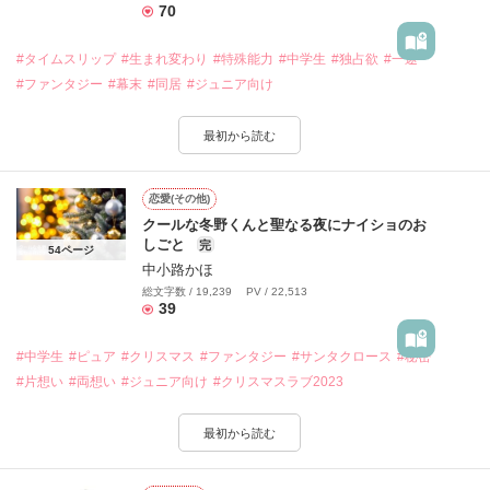
70
#タイムスリップ
#生まれ変わり
#特殊能力
#中学生
#独占欲
#一途
#ファンタジー
#幕末
#同居
#ジュニア向け
最初から読む
恋愛(その他)
クールな冬野くんと聖なる夜にナイショのお
しごと
完
54ページ
中小路かほ
総文字数 / 19,239 PV / 22,513
39
#中学生
#ピュア
#クリスマス
#ファンタジー
#サンタクロース
#秘密
#片想い
#両想い
#ジュニア向け
#クリスマスラブ2023
最初から読む