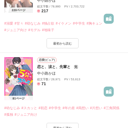
中小路かほ
総文字数 / 78,980 PV / 2,703,722
217
220ページ
#溺愛
#甘々
#幼なじみ
#独占欲
#イケメン
#中学生
#胸キュン
#ジュニア向け
#モデル
#地味子
最初から読む
恋愛(ピュア)
恋と、涙と、先輩と
完
中小路かほ
総文字数 / 28,971 PV / 53,613
71
81ページ
#幼なじみ
#スカッと
#初恋
#中学生
#年の差
#両想い
#片想い
#三角関係
#孤独
#ジュニア向け