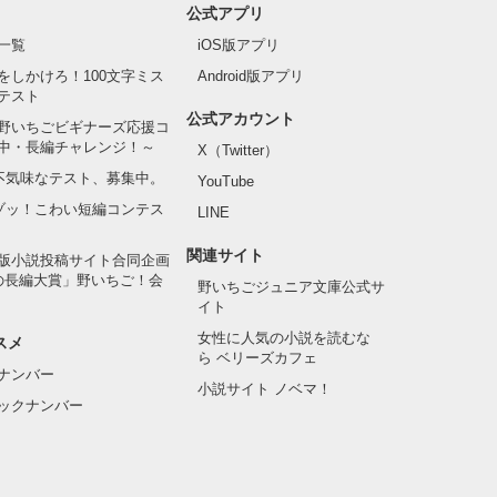
公式アプリ
一覧
iOS版アプリ
をしかけろ！100文字ミス
Android版アプリ
テスト
公式アカウント
野いちごビギナーズ応援コ
中・長編チャレンジ！～
X（Twitter）
の不気味なテスト、募集中。
YouTube
でゾッ！こわい短編コンテス
LINE
関連サイト
版小説投稿サイト合同企画
の長編大賞」野いちご！会
野いちごジュニア文庫公式サ
イト
女性に人気の小説を読むな
スメ
ら ベリーズカフェ
ナンバー
小説サイト ノベマ！
ックナンバー