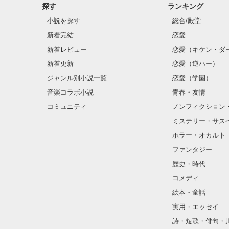
探す
ランキング
小説を探す
総合/殿堂
新着完結
恋愛
新着レビュー
恋愛（キケン・ダ
新着更新
恋愛（逆ハー）
ジャンル別小説一覧
恋愛（学園）
音楽コラボ小説
青春・友情
コミュニティ
ノンフィクション
ミステリー・サス
ホラー・オカルト
ファンタジー
歴史・時代
コメディ
絵本・童話
実用・エッセイ
詩・短歌・俳句・