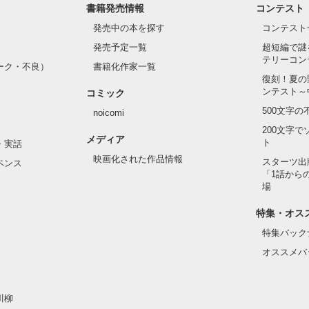
書籍発売情報
コンテスト
発売中の本を探す
コンテスト
発売予定一覧
超短編で謎
テリーコン
ーク・不良）
書籍化作家一覧
復刻！夏の
ンテスト～
コミック
500文字
noicomi
200文字
メディア
ト
・実話
映画化された作品情報
スターツ出
ペンス
「1話から
場
特集・オス
特集バック
オススメバ
川柳