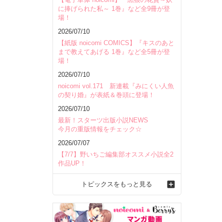
に捧げられた私～ 1巻』など全9冊が登
場！
2026/07/10
【紙版 noicomi COMICS】『キスのあと
まで教えてあげる 1巻』など全5冊が登
場！
2026/07/10
noicomi vol.171 新連載『みにくい人魚
の契り婚』が表紙＆巻頭に登場！
2026/07/10
最新！スターツ出版小説NEWS
今月の重版情報をチェック☆
2026/07/07
【7/7】野いちご編集部オススメ小説全2
作品UP！
トピックスをもっと見る