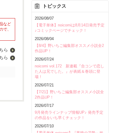
トピックス
2026/08/07
品など
【電子単体】noicomiは8月14日発売予定
ので、
♪コミックページでチェック！
2026/08/04
【8/4】野いちご編集部オススメ小説全2
ちら
作品UP！
ちら
2026/07/24
noicomi vol.172 新連載『合コンで恋し
た人は兄でした。』が表紙＆巻頭に登
場！
2026/07/21
【7/21】野いちご編集部オススメ小説全
2作品UP！
2026/07/17
9月発売ラインナップ情報UP♪ 発売予定
の作品をいち早くチェック！
2026/07/10
【電子単体 noicomi】『黒狼の花贄～妖