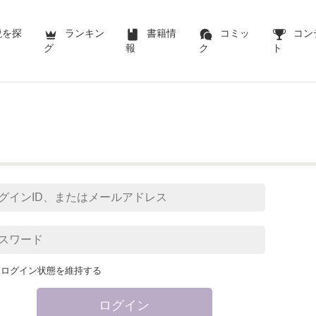
説を探
ランキン
書籍情
コミッ
コン
グ
報
ク
ト
ログイン状態を維持する