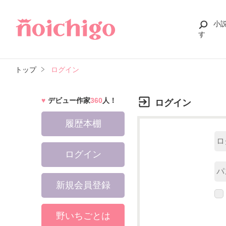
小
す
トップ
ログイン
デビュー作家
360
人！
ログイン
履歴本棚
ログイン
新規会員登録
野いちごとは