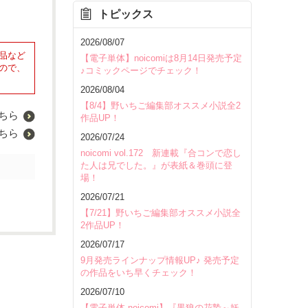
トピックス
2026/08/07
品など
【電子単体】noicomiは8月14日発売予定
ので、
♪コミックページでチェック！
2026/08/04
【8/4】野いちご編集部オススメ小説全2
ちら
作品UP！
ちら
2026/07/24
noicomi vol.172 新連載『合コンで恋し
た人は兄でした。』が表紙＆巻頭に登
場！
2026/07/21
【7/21】野いちご編集部オススメ小説全
2作品UP！
2026/07/17
9月発売ラインナップ情報UP♪ 発売予定
の作品をいち早くチェック！
2026/07/10
【電子単体 noicomi】『黒狼の花贄～妖