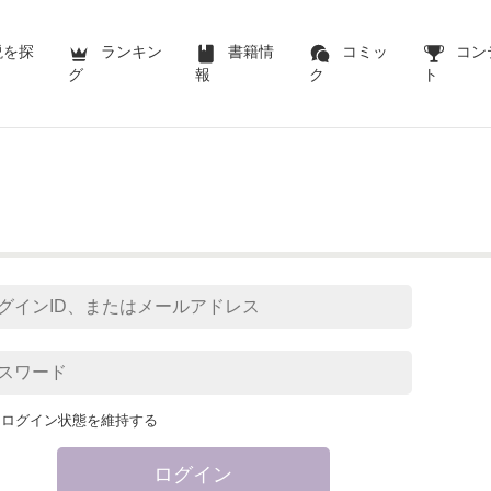
説を探
ランキン
書籍情
コミッ
コン
グ
報
ク
ト
ログイン状態を維持する