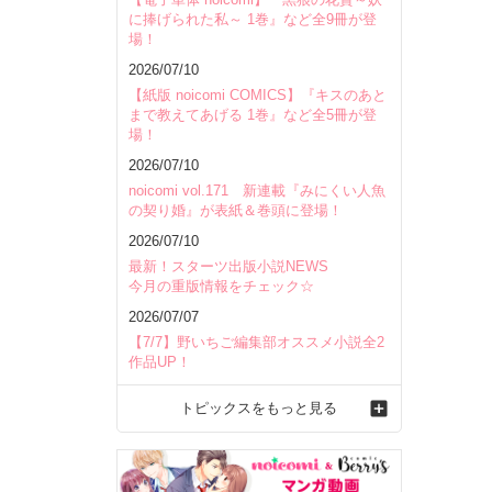
に捧げられた私～ 1巻』など全9冊が登
場！
2026/07/10
【紙版 noicomi COMICS】『キスのあと
まで教えてあげる 1巻』など全5冊が登
場！
2026/07/10
noicomi vol.171 新連載『みにくい人魚
の契り婚』が表紙＆巻頭に登場！
2026/07/10
最新！スターツ出版小説NEWS
今月の重版情報をチェック☆
2026/07/07
【7/7】野いちご編集部オススメ小説全2
作品UP！
トピックスをもっと見る