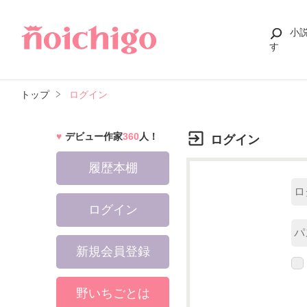
小
す
トップ
ログイン
デビュー作家
360
人！
ログイン
履歴本棚
ログイン
新規会員登録
野いちごとは