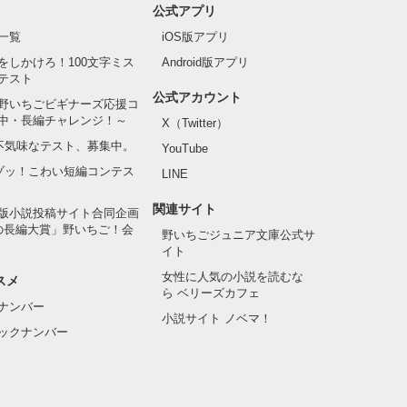
公式アプリ
一覧
iOS版アプリ
をしかけろ！100文字ミス
Android版アプリ
テスト
公式アカウント
野いちごビギナーズ応援コ
中・長編チャレンジ！～
X（Twitter）
の不気味なテスト、募集中。
YouTube
でゾッ！こわい短編コンテス
LINE
関連サイト
版小説投稿サイト合同企画
の長編大賞」野いちご！会
野いちごジュニア文庫公式サ
イト
女性に人気の小説を読むな
スメ
ら ベリーズカフェ
ナンバー
小説サイト ノベマ！
ックナンバー