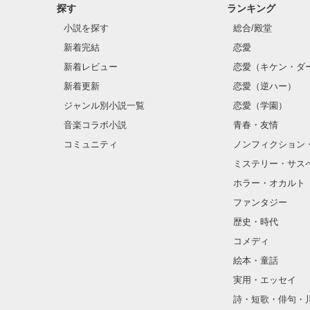
探す
ランキング
小説を探す
総合/殿堂
新着完結
恋愛
新着レビュー
恋愛（キケン・ダ
新着更新
恋愛（逆ハー）
ジャンル別小説一覧
恋愛（学園）
音楽コラボ小説
青春・友情
コミュニティ
ノンフィクション
ミステリー・サス
ホラー・オカルト
ファンタジー
歴史・時代
コメディ
絵本・童話
実用・エッセイ
詩・短歌・俳句・