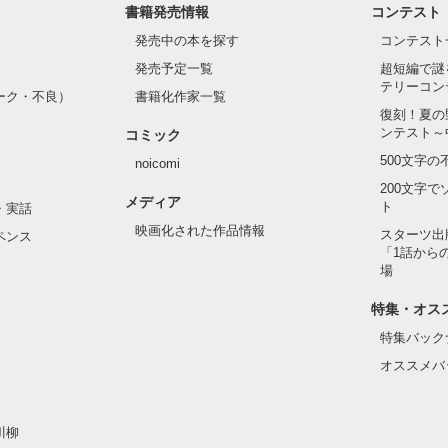
書籍発売情報
コンテスト
発売中の本を探す
コンテスト
発売予定一覧
超短編で謎
テリーコン
ーク・不良）
書籍化作家一覧
復刻！夏の
ンテスト～
コミック
500文字
noicomi
200文字
メディア
ト
・実話
映画化された作品情報
スターツ出
ペンス
「1話から
場
特集・オス
特集バック
オススメバ
川柳