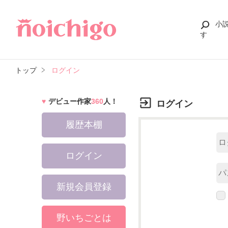
小
す
トップ
ログイン
デビュー作家
360
人！
ログイン
履歴本棚
ログイン
新規会員登録
野いちごとは