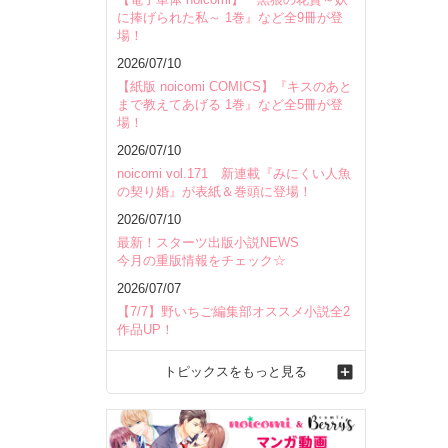
に捧げられた私～ 1巻』など全9冊が登
場！
2026/07/10
【紙版 noicomi COMICS】『キスのあと
まで教えてあげる 1巻』など全5冊が登
場！
2026/07/10
noicomi vol.171 新連載『みにくい人魚
の契り婚』が表紙＆巻頭に登場！
2026/07/10
最新！スターツ出版小説NEWS
今月の重版情報をチェック☆
2026/07/07
【7/7】野いちご編集部オススメ小説全2
作品UP！
トピックスをもっと見る