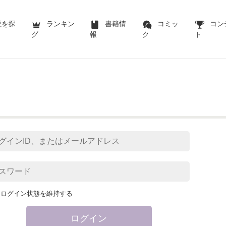
説を探
ランキン
書籍情
コミッ
コン
グ
報
ク
ト
ログイン状態を維持する