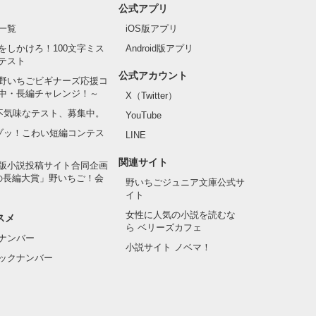
公式アプリ
一覧
iOS版アプリ
をしかけろ！100文字ミス
Android版アプリ
テスト
公式アカウント
野いちごビギナーズ応援コ
中・長編チャレンジ！～
X（Twitter）
の不気味なテスト、募集中。
YouTube
でゾッ！こわい短編コンテス
LINE
関連サイト
版小説投稿サイト合同企画
の長編大賞」野いちご！会
野いちごジュニア文庫公式サ
イト
女性に人気の小説を読むな
スメ
ら ベリーズカフェ
ナンバー
小説サイト ノベマ！
ックナンバー