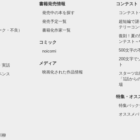
書籍発売情報
コンテスト
発売中の本を探す
コンテスト
発売予定一覧
超短編で謎
テリーコン
ーク・不良）
書籍化作家一覧
復刻！夏の
ンテスト～
コミック
500文字
noicomi
200文字
メディア
ト
・実話
映画化された作品情報
スターツ出
ペンス
「1話から
場
特集・オス
特集バック
オススメバ
川柳