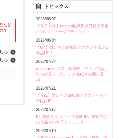
トピックス
2026/08/07
品など
【電子単体】noicomiは8月14日発売予定
ので、
♪コミックページでチェック！
2026/08/04
【8/4】野いちご編集部オススメ小説全2
ちら
作品UP！
ちら
2026/07/24
noicomi vol.172 新連載『合コンで恋し
た人は兄でした。』が表紙＆巻頭に登
場！
2026/07/21
【7/21】野いちご編集部オススメ小説全
2作品UP！
2026/07/17
9月発売ラインナップ情報UP♪ 発売予定
の作品をいち早くチェック！
2026/07/10
【電子単体 noicomi】『黒狼の花贄～妖