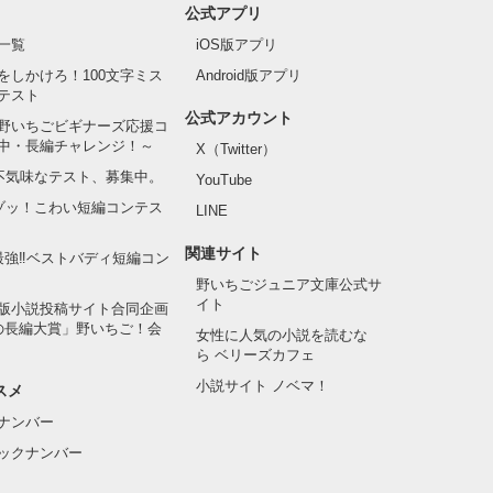
公式アプリ
一覧
iOS版アプリ
をしかけろ！100文字ミス
Android版アプリ
テスト
公式アカウント
野いちごビギナーズ応援コ
中・長編チャレンジ！～
X（Twitter）
の不気味なテスト、募集中。
YouTube
でゾッ！こわい短編コンテス
LINE
関連サイト
最強‼ベストバディ短編コン
野いちごジュニア文庫公式サ
イト
版小説投稿サイト合同企画
の長編大賞」野いちご！会
女性に人気の小説を読むな
ら ベリーズカフェ
小説サイト ノベマ！
スメ
ナンバー
ックナンバー