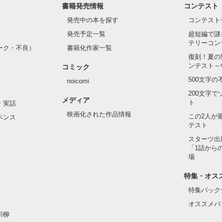
書籍発売情報
コンテスト
発売中の本を探す
コンテスト
発売予定一覧
超短編で謎
テリーコン
ーク・不良）
書籍化作家一覧
復刻！夏の
ンテスト～
コミック
500文字
noicomi
200文字
メディア
ト
・実話
映画化された作品情報
この2人が
ペンス
テスト
スターツ出
「1話から
場
特集・オス
特集バック
オススメバ
川柳