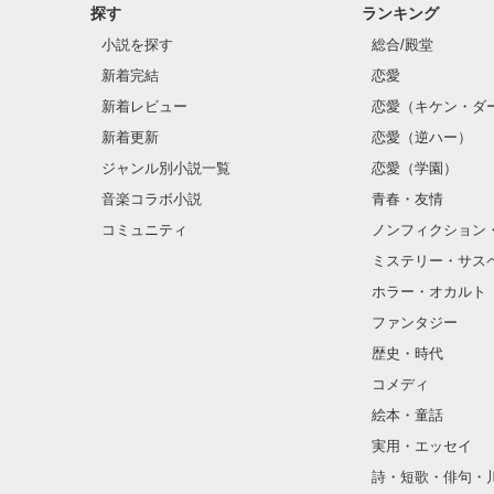
探す
ランキング
小説を探す
総合/殿堂
新着完結
恋愛
新着レビュー
恋愛（キケン・ダ
新着更新
恋愛（逆ハー）
ジャンル別小説一覧
恋愛（学園）
音楽コラボ小説
青春・友情
コミュニティ
ノンフィクション
ミステリー・サス
ホラー・オカルト
ファンタジー
歴史・時代
コメディ
絵本・童話
実用・エッセイ
詩・短歌・俳句・