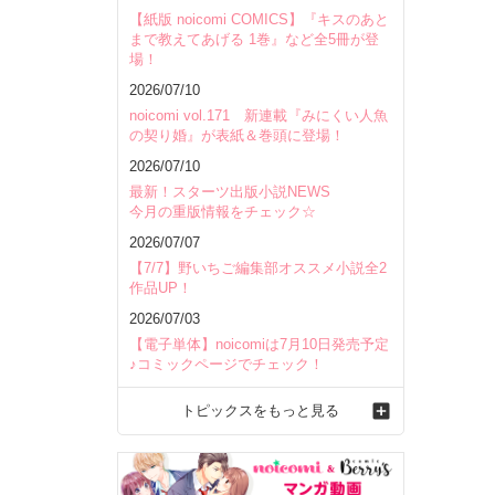
【紙版 noicomi COMICS】『キスのあと
まで教えてあげる 1巻』など全5冊が登
場！
2026/07/10
noicomi vol.171 新連載『みにくい人魚
の契り婚』が表紙＆巻頭に登場！
2026/07/10
最新！スターツ出版小説NEWS
今月の重版情報をチェック☆
2026/07/07
【7/7】野いちご編集部オススメ小説全2
作品UP！
2026/07/03
【電子単体】noicomiは7月10日発売予定
♪コミックページでチェック！
トピックスをもっと見る