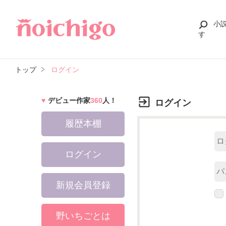
小
す
トップ
ログイン
デビュー作家
360
人！
ログイン
履歴本棚
ログイン
新規会員登録
野いちごとは