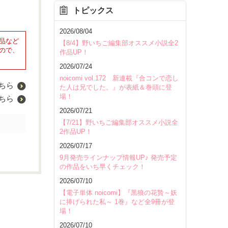
トピックス
2026/08/04
品など
【8/4】野いちご編集部オススメ小説全2
ので、
作品UP！
2026/07/24
noicomi vol.172 新連載『合コンで恋し
ちら
た人は兄でした。』が表紙＆巻頭に登
場！
ちら
2026/07/21
【7/21】野いちご編集部オススメ小説全
2作品UP！
2026/07/17
9月発売ラインナップ情報UP♪ 発売予定
の作品をいち早くチェック！
2026/07/10
【電子単体 noicomi】『黒狼の花贄～妖
に捧げられた私～ 1巻』など全9冊が登
場！
2026/07/10