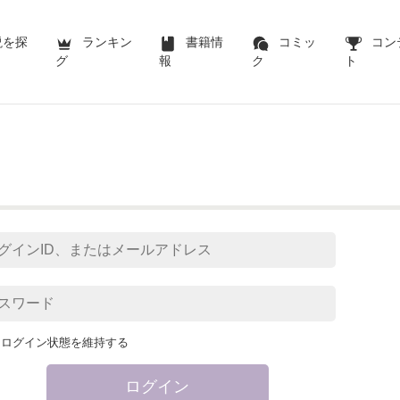
説を探
ランキン
書籍情
コミッ
コン
グ
報
ク
ト
ログイン状態を維持する