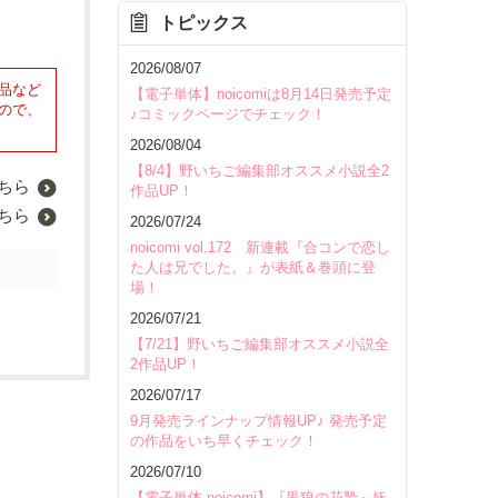
トピックス
2026/08/07
品など
【電子単体】noicomiは8月14日発売予定
ので、
♪コミックページでチェック！
2026/08/04
【8/4】野いちご編集部オススメ小説全2
ちら
作品UP！
ちら
2026/07/24
noicomi vol.172 新連載『合コンで恋し
た人は兄でした。』が表紙＆巻頭に登
場！
2026/07/21
【7/21】野いちご編集部オススメ小説全
2作品UP！
2026/07/17
9月発売ラインナップ情報UP♪ 発売予定
の作品をいち早くチェック！
2026/07/10
【電子単体 noicomi】『黒狼の花贄～妖