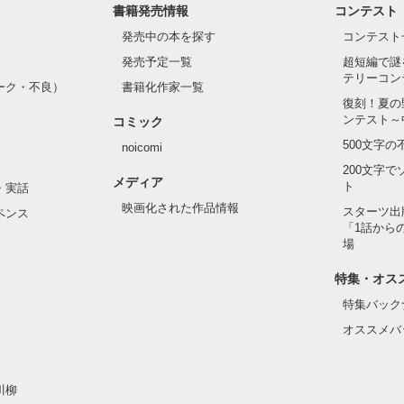
書籍発売情報
コンテスト
発売中の本を探す
コンテスト
発売予定一覧
超短編で謎
テリーコン
ーク・不良）
書籍化作家一覧
復刻！夏の
ンテスト～
コミック
500文字
noicomi
200文字
メディア
ト
・実話
映画化された作品情報
スターツ出
ペンス
「1話から
場
特集・オス
特集バック
オススメバ
川柳