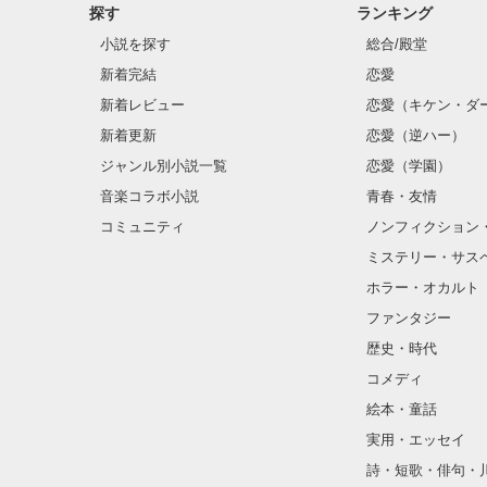
探す
ランキング
小説を探す
総合/殿堂
新着完結
恋愛
新着レビュー
恋愛（キケン・ダ
新着更新
恋愛（逆ハー）
ジャンル別小説一覧
恋愛（学園）
音楽コラボ小説
青春・友情
コミュニティ
ノンフィクション
ミステリー・サス
ホラー・オカルト
ファンタジー
歴史・時代
コメディ
絵本・童話
実用・エッセイ
詩・短歌・俳句・