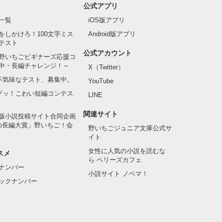
公式アプリ
一覧
iOS版アプリ
をしかけろ！100文字ミス
Android版アプリ
テスト
公式アカウント
野いちごビギナーズ応援コ
中・長編チャレンジ！～
X（Twitter）
の不気味なテスト、募集中。
YouTube
でゾッ！こわい短編コンテス
LINE
関連サイト
版小説投稿サイト合同企画
の長編大賞」野いちご！会
野いちごジュニア文庫公式サ
イト
女性に人気の小説を読むな
スメ
ら ベリーズカフェ
ナンバー
小説サイト ノベマ！
ックナンバー