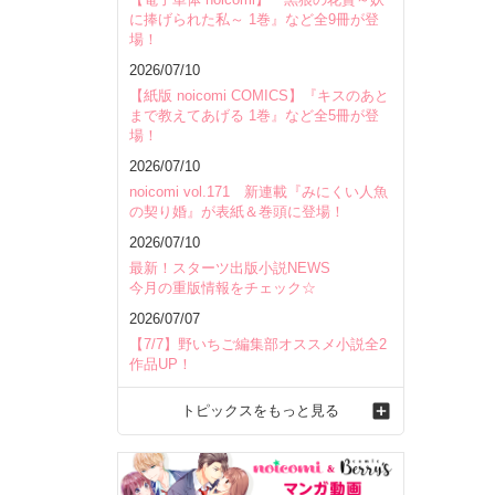
に捧げられた私～ 1巻』など全9冊が登
場！
2026/07/10
【紙版 noicomi COMICS】『キスのあと
まで教えてあげる 1巻』など全5冊が登
場！
2026/07/10
noicomi vol.171 新連載『みにくい人魚
の契り婚』が表紙＆巻頭に登場！
2026/07/10
最新！スターツ出版小説NEWS
今月の重版情報をチェック☆
2026/07/07
【7/7】野いちご編集部オススメ小説全2
作品UP！
トピックスをもっと見る