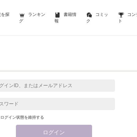
説を探
ランキン
書籍情
コミッ
コン
グ
報
ク
ト
ログイン状態を維持する