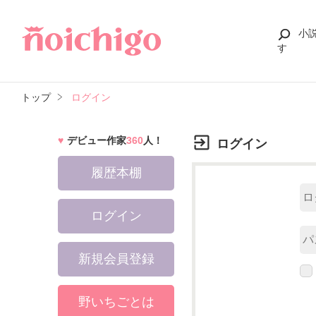
小
す
トップ
ログイン
デビュー作家
360
人！
ログイン
履歴本棚
ログイン
新規会員登録
野いちごとは