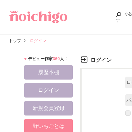
小
す
トップ
ログイン
デビュー作家
360
人！
ログイン
履歴本棚
ログイン
新規会員登録
野いちごとは