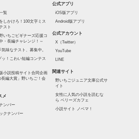
公式アプリ
一覧
iOS版アプリ
をしかけろ！100文字ミス
Android版アプリ
テスト
公式アカウント
野いちごビギナーズ応援コ
中・長編チャレンジ！～
X（Twitter）
の不気味なテスト、募集中。
YouTube
でゾッ！こわい短編コンテス
LINE
関連サイト
版小説投稿サイト合同企画
の長編大賞」野いちご！会
野いちごジュニア文庫公式サ
イト
女性に人気の小説を読むな
スメ
ら ベリーズカフェ
ナンバー
小説サイト ノベマ！
ックナンバー