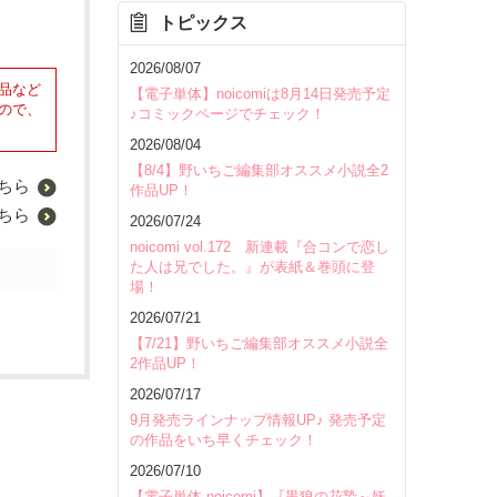
トピックス
2026/08/07
品など
【電子単体】noicomiは8月14日発売予定
ので、
♪コミックページでチェック！
2026/08/04
【8/4】野いちご編集部オススメ小説全2
ちら
作品UP！
ちら
2026/07/24
noicomi vol.172 新連載『合コンで恋し
た人は兄でした。』が表紙＆巻頭に登
場！
2026/07/21
【7/21】野いちご編集部オススメ小説全
2作品UP！
2026/07/17
9月発売ラインナップ情報UP♪ 発売予定
の作品をいち早くチェック！
2026/07/10
【電子単体 noicomi】『黒狼の花贄～妖