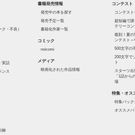
書籍発売情報
コンテスト
発売中の本を探す
コンテスト
発売予定一覧
超短編で謎
テリーコン
ーク・不良）
書籍化作家一覧
復刻！夏の
ンテスト～
コミック
500文字
noicomi
200文字
メディア
ト
・実話
映画化された作品情報
スターツ出
ペンス
「1話から
場
特集・オス
特集バック
オススメバ
川柳