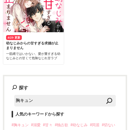
4/29 更新
幼なじみからの甘すぎる求婚が止
まりません
一筋縄ではいかない、愛が重すぎる幼
なじみとの甘くて危険なじれ甘ラブ
探す
人気のキーワードから探す
#胸キュン
#溺愛
#甘々
#独占欲
#幼なじみ
#同居
#切ない