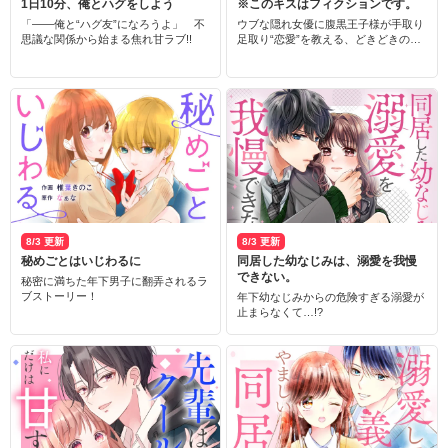
1日10分、俺とハグをしよう
※このキスはフィクションです。
「――俺と“ハグ友”になろうよ」 不
ウブな隠れ女優に腹黒王子様が手取り
思議な関係から始まる焦れ甘ラブ!!
足取り“恋愛”を教える、どきどきのフ
ィクション(？)・ラブ
8/3 更新
8/3 更新
秘めごとはいじわるに
同居した幼なじみは、溺愛を我慢
できない。
秘密に満ちた年下男子に翻弄されるラ
ブストーリー！
年下幼なじみからの危険すぎる溺愛が
止まらなくて…!?