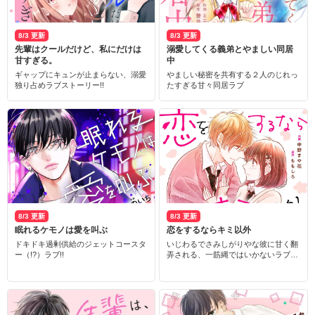
8/3 更新
8/3 更新
先輩はクールだけど、私にだけは
溺愛してくる義弟とやましい同居
甘すぎる。
中
ギャップにキュンが止まらない、溺愛
やましい秘密を共有する２人のじれっ
独り占めラブストーリー!!
たすぎる甘々同居ラブ
8/3 更新
8/3 更新
眠れるケモノは愛を叫ぶ
恋をするならキミ以外
ドキドキ過剰供給のジェットコースタ
いじわるでさみしがりやな彼に甘く翻
ー（!?）ラブ!!
弄される、一筋縄ではいかないラブス
トーリー