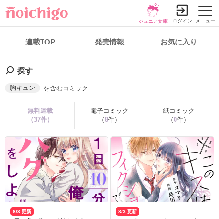
ログイン
メニュー
ジュニア文庫
連載TOP
発売情報
お気に入り
探す
胸キュン
を含むコミック
無料連載
電子コミック
紙コミック
（
37
件）
（
8
件）
（
0
件）
8/3 更新
8/3 更新