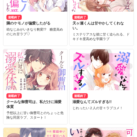
連載終了
連載終了
隣のケモノが偏愛したがる
天ヶ瀬くんは甘やかしてくれな
い。
幼なじみがいきなり豹変!? 糖度高め
のじれ甘ラブ♡
ミステリアスな彼に甘く迫られる、ド
キドキ度高めな学園ラブ
連載終了
連載終了
クールな御曹司は、私だけに溺愛
溺愛なんてズルすぎる!!
体質
じれったい２人の甘々ラブコメ！
予想以上に甘い御曹司とのちょっと危
険な同居ラブ、スタート！