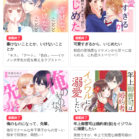
連載終了
連載終了
書けないこととか、いけないこと
可愛すぎるから、いじめたい
とか
初恋の意地悪なイケメンから甘々に迫
られる、じれ恋ストーリー♡
『キス』『デート』『告白』――イケ
メン大学生が恋を教えるラブストーリ
ー！
連載終了
連載終了
俺のものになって、先輩。
年上御曹司は婚約者(仮)をイジワル
に溺愛したい
強引でクールな年下男子からの甘～い
指令で目指せ、両想い！
突然ですが、年上で完璧な御曹司様の