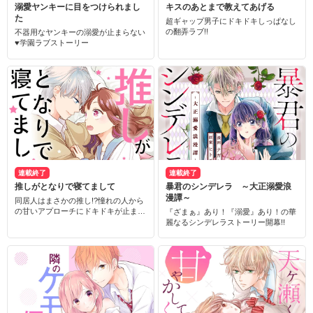
溺愛ヤンキーに目をつけられまし
キスのあとまで教えてあげる
た
超ギャップ男子にドキドキしっぱなし
の翻弄ラブ!!
不器用なヤンキーの溺愛が止まらない
♥学園ラブストーリー
連載終了
連載終了
推しがとなりで寝てまして
暴君のシンデレラ ～大正溺愛浪
漫譚～
同居人はまさかの推し!?憧れの人から
の甘いアプローチにドキドキが止まら
『ざまぁ』あり！『溺愛』あり！の華
ない!!
麗なるシンデレラストーリー開幕!!