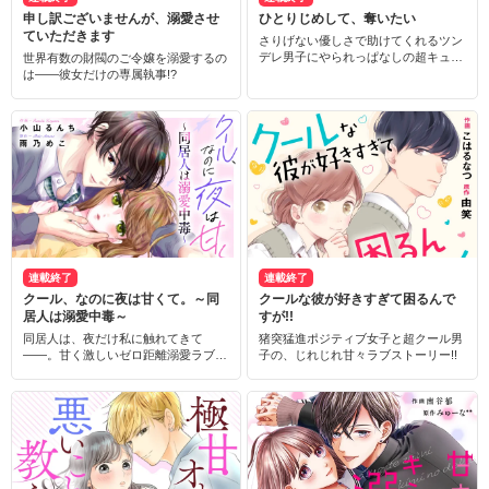
申し訳ございませんが、溺愛させ
ひとりじめして、奪いたい
ていただきます
さりげない優しさで助けてくれるツン
デレ男子にやられっぱなしの超キュ
世界有数の財閥のご令嬢を溺愛するの
ン・リアルラブ！
は――彼女だけの専属執事!?
連載終了
連載終了
クール、なのに夜は甘くて。～同
クールな彼が好きすぎて困るんで
居人は溺愛中毒～
すが!!
同居人は、夜だけ私に触れてきて
猪突猛進ポジティブ女子と超クール男
――。甘く激しいゼロ距離溺愛ラブス
子の、じれじれ甘々ラブストーリー!!
トーリー