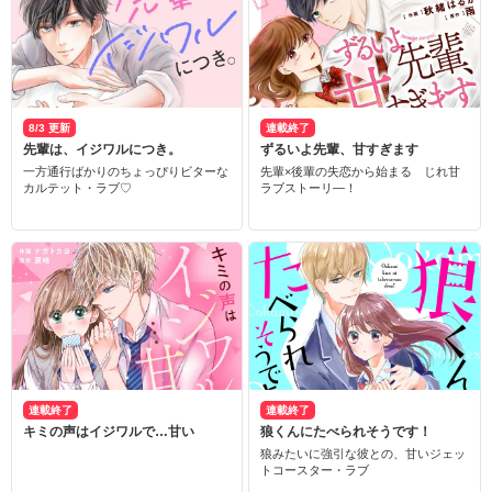
8/3 更新
連載終了
先輩は、イジワルにつき。
ずるいよ先輩、甘すぎます
一方通行ばかりのちょっぴりビターな
先輩×後輩の失恋から始まる じれ甘
カルテット・ラブ♡
ラブストーリ―！
連載終了
連載終了
キミの声はイジワルで…甘い
狼くんにたべられそうです！
狼みたいに強引な彼との、甘いジェッ
トコースター・ラブ