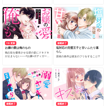
7/8 更新
連載終了
お嬢の愛は俺のもの
塩対応の完璧王子と甘いふたり暮
らし
独占欲を爆発させる碧の姿にドキドキ
が止まらない――!!お嬢×ボディガード
居候の条件は彼女のフリをすること!?
の幼なじみラブ♡
連載終了
連載終了