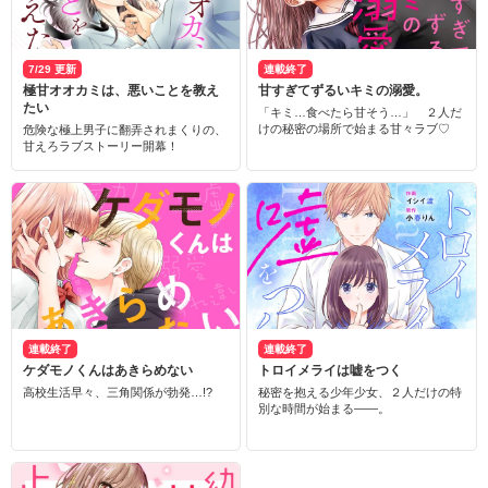
7/29 更新
連載終了
極甘オオカミは、悪いことを教え
甘すぎてずるいキミの溺愛。
たい
「キミ…食べたら甘そう…」 ２人だ
けの秘密の場所で始まる甘々ラブ♡
危険な極上男子に翻弄されまくりの、
甘えろラブストーリー開幕！
連載終了
連載終了
ケダモノくんはあきらめない
トロイメライは嘘をつく
高校生活早々、三角関係が勃発…!?
秘密を抱える少年少女、２人だけの特
別な時間が始まる――。