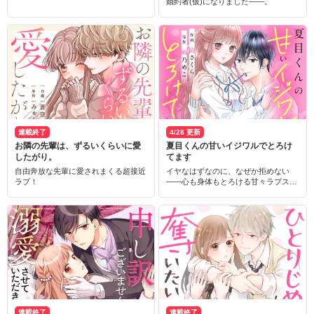
婚約者(仮)になりました――。
連載終了
4/28 更新
お隣の先輩は、ずるいくらいに愛
夏目くんの甘いイジワルでとろけ
したがり。
てます
自由奔放な先輩に愛されまくる超接近
イヤなはずなのに、なぜか拒めない
ラブ！
――心も身体もとろける甘々ラブスト
ーリー
連載終了
連載終了