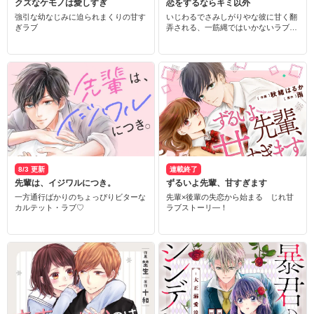
クズなケモノは愛しすぎ
恋をするならキミ以外
強引な幼なじみに迫られまくりの甘す
いじわるでさみしがりやな彼に甘く翻
ぎラブ
弄される、一筋縄ではいかないラブス
トーリー
8/3 更新
連載終了
先輩は、イジワルにつき。
ずるいよ先輩、甘すぎます
一方通行ばかりのちょっぴりビターな
先輩×後輩の失恋から始まる じれ甘
カルテット・ラブ♡
ラブストーリ―！