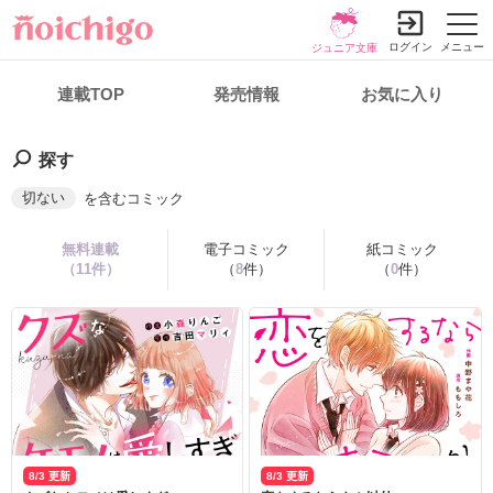
ログイン
メニュー
ジュニア文庫
連載TOP
発売情報
お気に入り
探す
切ない
を含むコミック
無料連載
電子コミック
紙コミック
（
11
件）
（
8
件）
（
0
件）
8/3 更新
8/3 更新