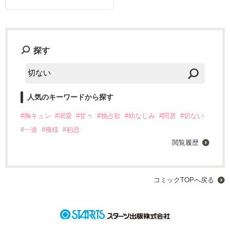
探す
人気のキーワードから探す
#胸キュン
#溺愛
#甘々
#独占欲
#幼なじみ
#同居
#切ない
#一途
#俺様
#初恋
閲覧履歴
コミックTOPへ戻る