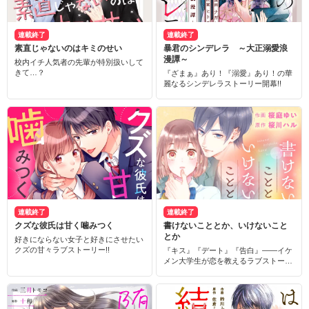
連載終了
連載終了
素直じゃないのはキミのせい
暴君のシンデレラ ～大正溺愛浪
漫譚～
校内イチ人気者の先輩が特別扱いして
きて…？
『ざまぁ』あり！『溺愛』あり！の華
麗なるシンデレラストーリー開幕!!
連載終了
連載終了
クズな彼氏は甘く噛みつく
書けないこととか、いけないこと
とか
好きにならない女子と好きにさせたい
クズの甘々ラブストーリー!!
『キス』『デート』『告白』――イケ
メン大学生が恋を教えるラブストーリ
ー！