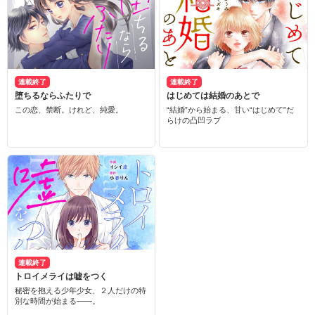
連載終了
連載終了
堕ちるならふたりで
はじめては結婚のあとで
この恋、禁断。けれど、純愛。
“結婚”から始まる、甘い“はじめて”だ
らけの凸凹ラブ
連載終了
トロイメライは嘘をつく
秘密を抱える少年少女、２人だけの特
別な時間が始まる――。