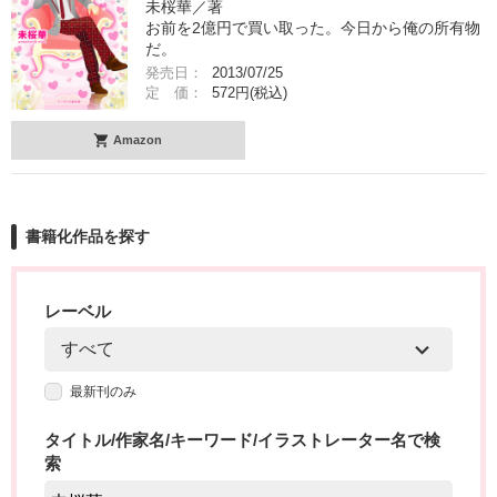
未桜華／著
お前を2億円で買い取った。今日から俺の所有物
だ。
発売日：
2013/07/25
定 価：
572円(税込)
Amazon
書籍化作品を探す
レーベル
最新刊のみ
タイトル/作家名/キーワード/イラストレーター名で検
索