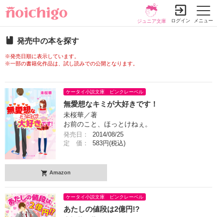
ログイン
メニュー
ジュニア文庫
発売中の本を探す
※発売日順に表示しています。
※一部の書籍化作品は、試し読みでの公開となります。
ケータイ小説文庫 ピンクレーベル
無愛想なキミが大好きです！
未桜華／著
お前のこと、ほっとけねぇ。
発売日：
2014/08/25
定 価：
583円(税込)
Amazon
ケータイ小説文庫 ピンクレーベル
あたしの値段は2億円!?