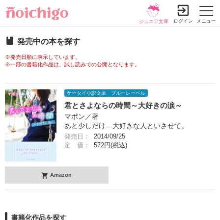
ログイン
メニュー
ジュニア文庫
発売中の本を探す
※発売日順に表示しています。
※一部の書籍化作品は、試し読みでの公開となります。
ケータイ小説文庫 ブルーレーベル
君とさよならの時間～大好きの涙～
マポン／著
あと少しだけ…大好きな人といさせて。
発売日：
2014/09/25
定 価：
572円(税込)
Amazon
書籍化作品を探す