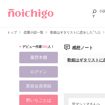
小
す
トップ
恋愛小説一覧
歌姫はギタリストに恋をしたﾟ*｡㊤
デビュー作家
360
人！
感想ノート
履歴本棚
歌姫はギタリストに恋
ログイン
新規会員登録
野いちごとは
甘マシュマさんへ