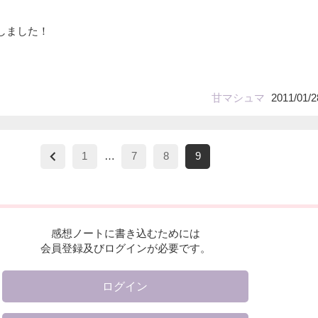
しました！
甘マシュマ
2011/01/2
1
…
7
8
9
感想ノートに書き込むためには
会員登録及びログインが必要です。
ログイン