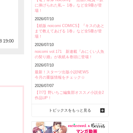
に捧げられた私～ 1巻』など全9冊が登
場！
2026/07/10
【紙版 noicomi COMICS】『キスのあと
まで教えてあげる 1巻』など全5冊が登
場！
8 19:00
2026/07/10
noicomi vol.171 新連載『みにくい人魚
の契り婚』が表紙＆巻頭に登場！
2026/07/10
最新！スターツ出版小説NEWS
今月の重版情報をチェック☆
2026/07/07
【7/7】野いちご編集部オススメ小説全2
作品UP！
トピックスをもっと見る