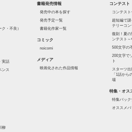
書籍発売情報
コンテスト
発売中の本を探す
コンテスト
発売予定一覧
超短編で謎
テリーコン
ーク・不良）
書籍化作家一覧
復刻！夏の
ンテスト～
コミック
500文字
noicomi
200文字
メディア
ト
・実話
映画化された作品情報
スターツ出
ペンス
「1話から
場
特集・オス
特集バック
オススメバ
川柳