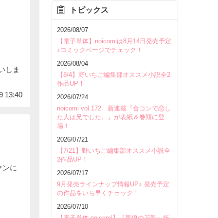
トピックス
2026/08/07
【電子単体】noicomiは8月14日発売予定
♪コミックページでチェック！
2026/08/04
いしま
【8/4】野いちご編集部オススメ小説全2
作品UP！
9 13:40
2026/07/24
noicomi vol.172 新連載『合コンで恋し
た人は兄でした。』が表紙＆巻頭に登
場！
2026/07/21
【7/21】野いちご編集部オススメ小説全
2作品UP！
ァンに
2026/07/17
9月発売ラインナップ情報UP♪ 発売予定
の作品をいち早くチェック！
2026/07/10
【電子単体 noicomi】『黒狼の花贄～妖