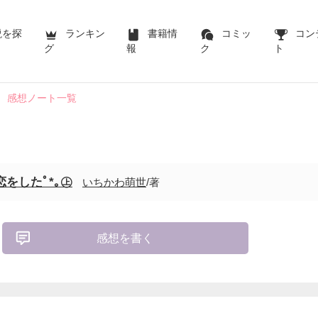
説を探
ランキン
書籍情
コミッ
コン
グ
報
ク
ト
感想ノート一覧
をしたﾟ*｡㊤
いちかわ萌世
/著
感想を書く