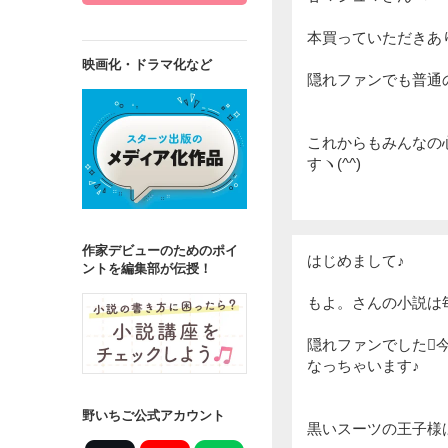
本買っていただきあり
映画化・ドラマ化など
隠れファンでも普通
これからもみんなの
すヽ(^^)
作家デビューのためのポイ
はじめまして♪
ントを編集部が伝授！
もよ。さんの小説は
隠れファンでした
なっちゃいます♪
野いちご公式アカウント
黒いスーツの王子様は