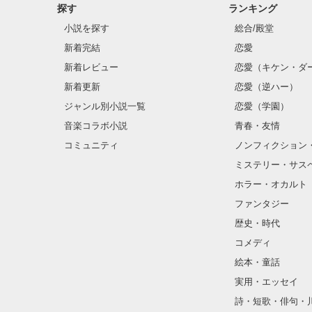
探す
ランキング
小説を探す
総合/殿堂
新着完結
恋愛
新着レビュー
恋愛（キケン・ダ
新着更新
恋愛（逆ハー）
ジャンル別小説一覧
恋愛（学園）
音楽コラボ小説
青春・友情
コミュニティ
ノンフィクション
ミステリー・サス
ホラー・オカルト
ファンタジー
歴史・時代
コメディ
絵本・童話
実用・エッセイ
詩・短歌・俳句・