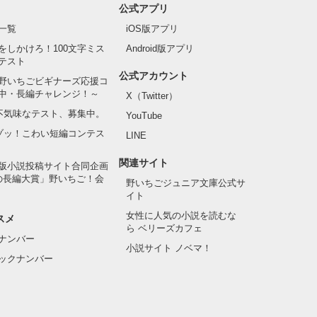
公式アプリ
一覧
iOS版アプリ
をしかけろ！100文字ミス
Android版アプリ
テスト
公式アカウント
野いちごビギナーズ応援コ
中・長編チャレンジ！～
X（Twitter）
の不気味なテスト、募集中。
YouTube
でゾッ！こわい短編コンテス
LINE
関連サイト
版小説投稿サイト合同企画
の長編大賞」野いちご！会
野いちごジュニア文庫公式サ
イト
女性に人気の小説を読むな
スメ
ら ベリーズカフェ
ナンバー
小説サイト ノベマ！
ックナンバー