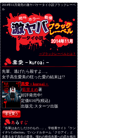
2014年11月発売の激ヤバケータイ小説ブラックレーベ
ル
⇒ブラックレーベルとは？
先輩、逃げたら殺すよ…。
女子高生愛美の狂った愛の結末は!?
黒愛－kuroai－
/
藍里まめ
著
好評発売中!
定価616円(税込)
出版元:スターツ出版
「先輩はあたしだけのもの…」。学校裏サイト『ケン
イチ's Collection』でハンドルネーム「クロアイ」と
名乗る女子高生の愛美。憧れの柊也先輩への恋を掲示