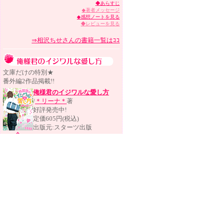
◆あらすじ
◆著者メッセージ
◆感想ノートを見る
◆レビューを見る
⇒相沢ちせさんの書籍一覧はｺｺ
文庫だけの特別★
番外編2作品掲載!!
俺様君のイジワルな愛し方
/
＊リーナ＊
著
好評発売中!
定価605円(税込)
出版元:スターツ出版
◆あらすじ
◆著者メッセージ
◆感想ノートを見る
◆レビューを見る
⇒＊リーナ＊さんの書籍一覧はｺｺ