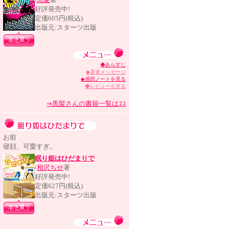
好評発売中!
定価605円(税込)
出版元:スターツ出版
◆あらすじ
◆著者メッセージ
◆感想ノートを見る
◆レビューを見る
⇒黒髪さんの書籍一覧はｺｺ
お前
寝顔、可愛すぎ。
眠り姫はひだまりで
/
相沢ちせ
著
好評発売中!
定価627円(税込)
出版元:スターツ出版