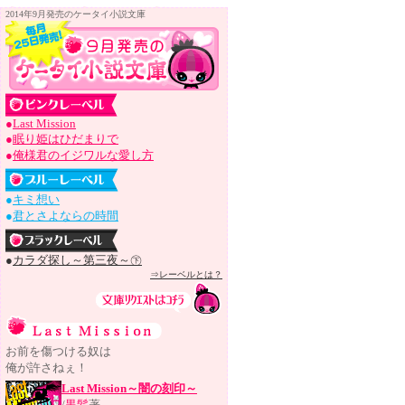
2014年9月発売のケータイ小説文庫
●
Last Mission
●
眠り姫はひだまりで
●
俺様君のイジワルな愛し方
●
キミ想い
●
君とさよならの時間
●
カラダ探し～第三夜～㊦
⇒レーベルとは？
お前を傷つける奴は
俺が許さねぇ！
Last Mission～闇の刻印～
/
黒髪
著