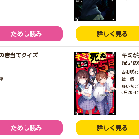
ためし読み
詳しく見る
怖の音当てクイズ
キミが
呪いの
西羽咲花
庫
絵：黎
野いちご
6月20日
ためし読み
詳しく見る