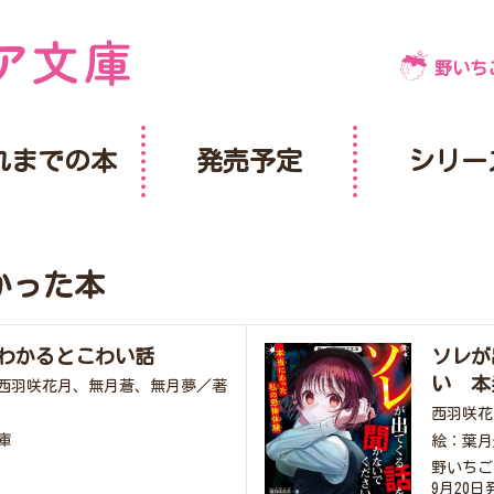
野いち
れまでの本
発売予定
シリー
かった本
がわかるとこわい話
ソレが
い 本
西羽咲花月、無月蒼、無月夢／著
西羽咲花
庫
絵：葉月
野いちご
9月20日