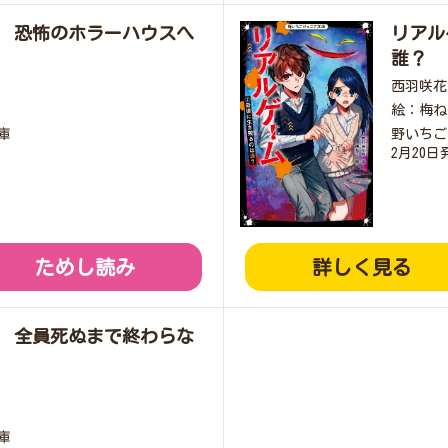
 恐怖のホラーハウスへ
リアル
誰？
西羽咲花
絵：梅ね
庫
野いちご
2月20日
ためし読み
詳しく見る
 全員死ぬまで終わらな
庫