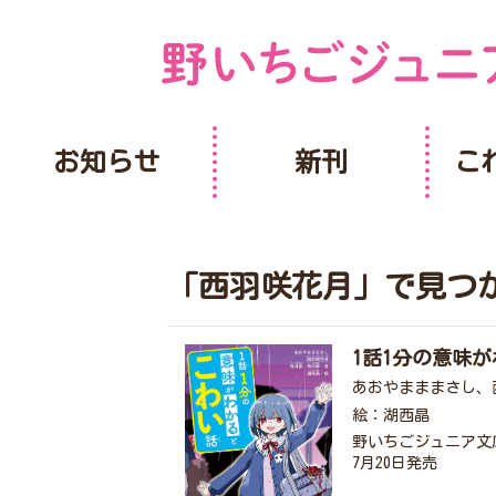
お知らせ
新刊
こ
「西羽咲花月」で見つ
1話1分の意味
あおやまままさし、
絵：湖西晶
野いちごジュニア文
7月20日発売