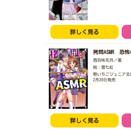
詳しく見る
拷問ASMR 恐
西羽咲花月／著
絵：雲七紅
野いちごジュニア文
2月20日発売
詳しく見る