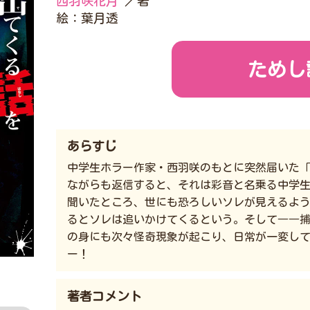
西羽咲花月
／著
絵：葉月透
ためし
あらすじ
中学生ホラー作家・西羽咲のもとに突然届いた「
ながらも返信すると、それは彩音と名乗る中学
聞いたところ、世にも恐ろしいソレが見えるよ
るとソレは追いかけてくるという。そして――捕
の身にも次々怪奇現象が起こり、日常が一変し
ー！
著者コメント