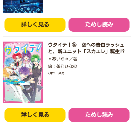
詳しく見る
ためし読み
ウタイテ！⑭ 空への告白ラッシュ
と、新ユニット「スカエレ」誕生!?
＊あいら＊／著
絵：茶乃ひなの
7月20日発売
詳しく見る
ためし読み