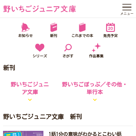
メニュー
野いちごジュニア文庫って？
お知らせ
新刊
これまでの本
発売予定
お知らせ
新刊
シリーズ
さがす
作品募集
新刊
これまでの本
野いちごジュニ
野いちごぽっぷ／その他・
発売予定
ア文庫
単行本
シリーズ
さがす
野いちごジュニア文庫 新刊
作品募集
1話1分の意味がわかるとこわい話