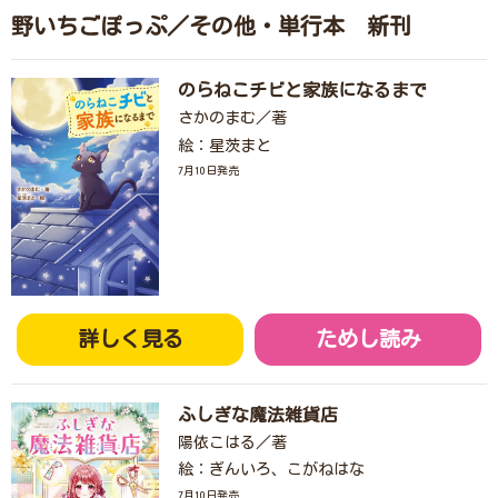
野いちごぽっぷ／その他・単行本 新刊
のらねこチビと家族になるまで
さかのまむ／著
絵：星茨まと
7月10日発売
詳しく見る
ためし読み
ふしぎな魔法雑貨店
陽依こはる／著
絵：ぎんいろ、こがねはな
7月10日発売