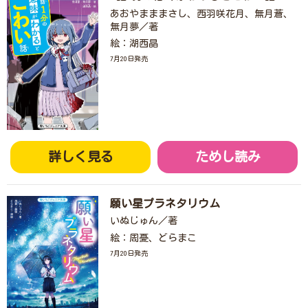
プレゼントコーナー
あおやまままさし、西羽咲花月、無月蒼、
無月夢／著
公式Twitterアカウント
絵：湖西晶
7月20日発売
公式LINEアカウント
利用規約
作品投稿ガイドライン
作品掲載ポリシー
掲示板投稿規約
プライバシーポリシー
著作権について
詳しく見る
ためし読み
ヘルプ
企業情報
願い星プラネタリウム
いぬじゅん／著
絵：周憂、どらまこ
7月20日発売