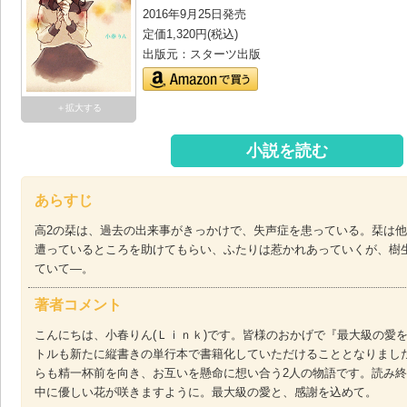
2016年9月25日発売
定価1,320円(税込)
出版元：スターツ出版
＋拡大する
小説を読む
あらすじ
高2の栞は、過去の出来事がきっかけで、失声症を患っている。栞は
遭っているところを助けてもらい、ふたりは惹かれあっていくが、樹
ていて―。
著者コメント
こんにちは、小春りん(Ｌｉｎｋ)です。皆様のおかげで『最大級の愛
トルも新たに縦書きの単行本で書籍化していただけることとなりまし
らも精一杯前を向き、お互いを懸命に想い合う2人の物語です。読み
中に優しい花が咲きますように。最大級の愛と、感謝を込めて。