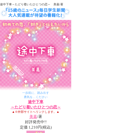
途中下車～たどり着いたひとつの恋～ 美嘉/著
一歩前に、踏み出す
勇気を…ください
途中下車
～たどり着いたひとつの恋～
▲※外部サイトへリンクします。▲
美嘉
/著
好評発売中!!
定価 1,210円(税込)