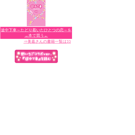
途中下車～たどり着いたひとつの恋～を
→本で買う←
⇒美嘉さんの書籍一覧はｺｺ
クラスメイトの吉永君に恋する未央。
通学途中、彼と同じバスに乗り、後ろ
の席から彼を見つめるだけの毎日。そ
んな中、吉永君に好きな人がいるとい
う事実を知った未央。ショックを受け
るが、自分自身の想いにけじめをつけ