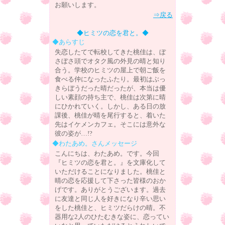
お願いします。
⇒戻る
◆ヒミツの恋を君と。◆
◆あらすじ
失恋したてで転校してきた桃佳は、ぼ
さぼさ頭でオタク風の外見の晴と知り
合う。学校のヒミツの屋上で朝ご飯を
食べる仲になったふたり。最初はぶっ
きらぼうだった晴だったが、本当は優
しい素顔の持ち主で、桃佳は次第に晴
にひかれていく。しかし、ある日の放
課後、桃佳が晴を尾行すると、着いた
先はイケメンカフェ。そこには意外な
彼の姿が…!?
◆わたあめ。さんメッセージ
こんにちは、わたあめ。です。今回
『ヒミツの恋を君と。』を文庫化して
いただけることになりました。桃佳と
晴の恋を応援して下さった皆様のおか
げです。ありがとうございます。過去
に友達と同じ人を好きになり辛い思い
をした桃佳と、ヒミツだらけの晴。不
器用な2人のひたむきな姿に、恋ってい