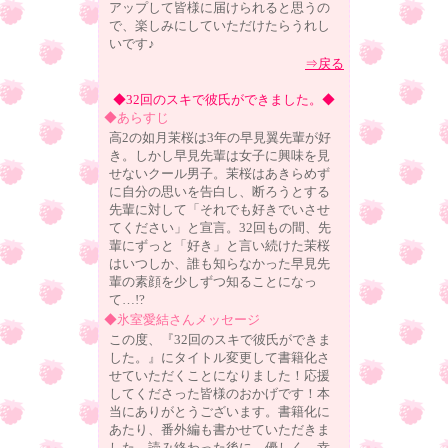
アップして皆様に届けられると思うの
で、楽しみにしていただけたらうれし
いです♪
⇒戻る
◆32回のスキで彼氏ができました。◆
◆あらすじ
高2の如月茉桜は3年の早見翼先輩が好
き。しかし早見先輩は女子に興味を見
せないクール男子。茉桜はあきらめず
に自分の思いを告白し、断ろうとする
先輩に対して「それでも好きでいさせ
てください」と宣言。32回もの間、先
輩にずっと「好き」と言い続けた茉桜
はいつしか、誰も知らなかった早見先
輩の素顔を少しずつ知ることになっ
て…!?
◆氷室愛結さんメッセージ
この度、『32回のスキで彼氏ができま
した。』にタイトル変更して書籍化さ
せていただくことになりました！応援
してくださった皆様のおかげです！本
当にありがとうございます。書籍化に
あたり、番外編も書かせていただきま
した。読み終わった後に、優しく、幸