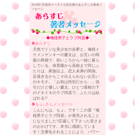
2014年7月発売ケータイ小説文庫のあらすじ＆著者メ
ッセージ
◆俺様男子とラブ同居◆
◆あらすじ
天然でドジな美少女の歩夢と、俺様イ
ケメンヤンキーの慶太は、お互いの両
親の再婚で、幼いころから一緒に暮ら
している。保育園から高校まで同じふ
たりは、家族以上、恋人未満の関係。
近過ぎるからこそ伝えられないお互い
のキモチ。「お前は特別だから…」強
引だけど優しい慶太。ひとつ屋根の下
のドキドキのラブ同居で、ふたりは結
ばれる!?
◆もょ｡さんメッセージ
こんにちは、もょ。です！この度『俺
様男子とラブ同居』が発売されること
になりました!!応援して下さった皆さま
のおかげです。本当に感謝していま
す！文庫化されることにより、パワー