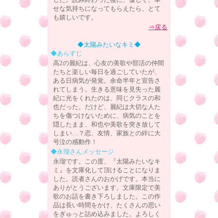
せな気持ちになってもらえたら、とて
も嬉しいです。
⇒戻る
◆太陽みたいなキミ◆
◆あらすじ
高2の麗紀は、心友の美歌や部活の仲間
たちと楽しい毎日を過ごしていたが、
ある日病気が発覚。余命半年と宣告さ
れてしまう。生きる意味を見失った麗
紀に光をくれたのは、同じクラスの和
也だった。だけど、麗紀は大切な人た
ちを傷つけないために、病気のことを
隠したまま、和也や美歌を突き放して
しまい…？恋、友情、家族との絆に大
号泣の感動作！
◆永瑠さんメッセージ
永瑠です。この度、『太陽みたいなキ
ミ』を文庫化して頂けることになりま
した。読者さんのおかげです。本当に
ありがとうございます。文庫限定で美
歌のお話を書き下ろしました。この作
品は長い時間をかけ、たくさんの思い
をぎゅっと詰め込みました。よろしく