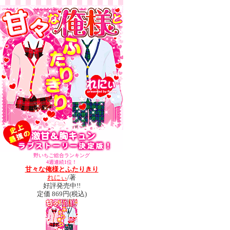
野いちご総合ランキング
4週連続1位！
甘々な俺様とふたりきり
れにぃ
/著
好評発売中!!
定価 869円(税込)