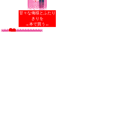
甘々な俺様とふたり
きりを
→本で買う←
彼氏いない歴2年目の高校2年生・美咲
は、男に全く興味ナシの日々。という
のも、元カレとの辛い別れがトラウマ
となっているから。そんなある日、母
親が友人と1ヵ月もの海外旅行に出るこ
とになり、留守中、美咲の通う学園の
王子様・輝と同棲することに！ひとつ
屋根の下、ふたりはしだいに惹かれ合
うが、突如、美咲の元カレ・正樹が現
れて、恋に波乱が巻き起こる…!?
こんにちは！れにぃです☆『甘々な俺
様とふたりきり』は、好きな人には素
直に、全力でアタックしてほしいとい
う思いを込めて書きました。手遅れに
なっては遅いんだと…。読者の皆様に
少しでも気持ちが伝わってくれたら嬉
しいです。単行本だと内容が少し異な