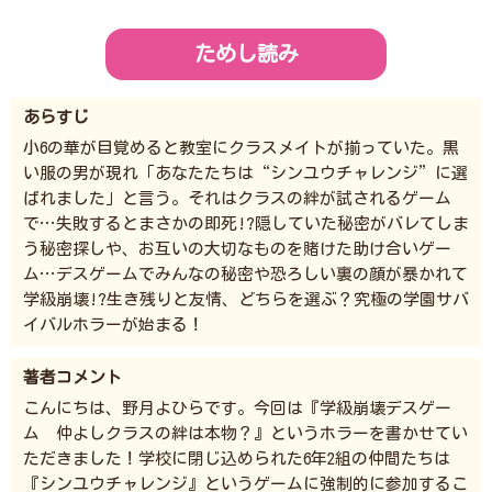
ためし読み
あらすじ
小6の華が目覚めると教室にクラスメイトが揃っていた。黒
い服の男が現れ「あなたたちは“シンユウチャレンジ”に選
ばれました」と言う。それはクラスの絆が試されるゲーム
で…失敗するとまさかの即死!?隠していた秘密がバレてしま
う秘密探しや、お互いの大切なものを賭けた助け合いゲー
ム…デスゲームでみんなの秘密や恐ろしい裏の顔が暴かれて
学級崩壊!?生き残りと友情、どちらを選ぶ？究極の学園サバ
イバルホラーが始まる！
著者コメント
こんにちは、野月よひらです。今回は『学級崩壊デスゲー
ム 仲よしクラスの絆は本物？』というホラーを書かせてい
ただきました！学校に閉じ込められた6年2組の仲間たちは
『シンユウチャレンジ』というゲームに強制的に参加するこ