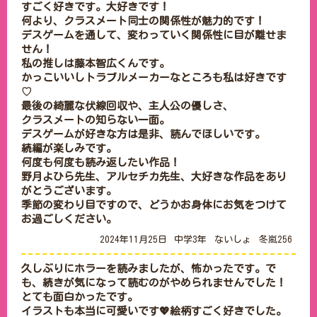
すごく好きです。大好きです！

何より、クラスメート同士の関係性が魅力的です！

デスゲームを通して、変わっていく関係性に目が離せま
せん！

私の推しは藤本智広くんです。

かっこいいしトラブルメーカーなところも私は好きです
♡

最後の綺麗な伏線回収や、主人公の優しさ、

クラスメートの知らない一面。

デスゲームが好きな方は是非、読んでほしいです。

続編が楽しみです。

何度も何度も読み返したい作品！

野月よひら先生、アルセチカ先生、大好きな作品をあり
がとうございます。

季節の変わり目ですので、どうかお身体にお気をつけて
お過ごしください。
2024年11月25日
中学3年
ないしょ
冬嵐256
久しぶりにホラーを読みましたが、怖かったです。で
も、続きが気になって読むのがやめられませんでした！
とても面白かったです。

イラストも本当に可愛いです💖絵柄すごく好きでした。
