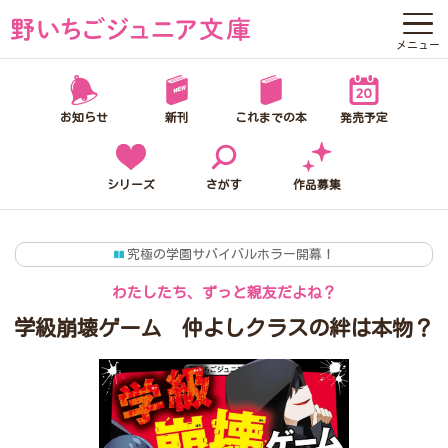
メニュー
野いちごジュニア文庫って？
お知らせ
新刊
これまでの本
発売予定
お知らせ
新刊
シリーズ
さがす
作品募集
これまでの本
究極の学園サバイバルホラー開幕！
発売予定
わたしたち、ずっと親友だよね？
シリーズ
学級崩壊ゲーム 仲よしクラスの絆は本物？
さがす
作品募集