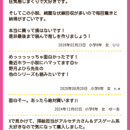
狂気感じまくりで大好きです。

そしてこの小説、綺麗な伏線回収が多いので毎回驚きと
納得がすごいです。

本当に買って損はないです！

是非最後まで読んで推しを作りましょう！
2026年02月23日
小学6年
女
りり
めっっっっっちゃ面白かったです！

最近ホラー小説にハマってます😊✨

野月よひら先生の

他のシリーズも読みたいです！

2025年08月20日
小学6年
女
n.m
面白そ～。あったら絶対買います‼
2024年12月02日
小学6年
女
ゆーあ
Xで見かけて、挿絵担当がアルセチカさん＆デスゲーム系
大好きなので気になって購入しました。
