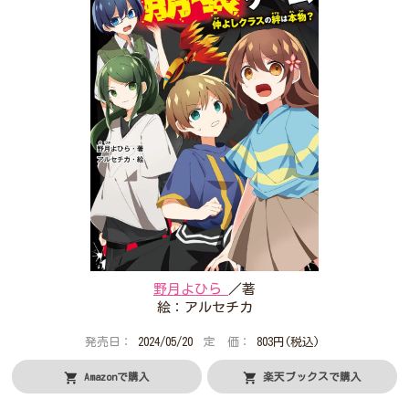
プレゼントコーナー
公式Twitterアカウント
公式LINEアカウント
利用規約
作品投稿ガイドライン
作品掲載ポリシー
掲示板投稿規約
プライバシーポリシー
著作権について
ヘルプ
企業情報
野月よひら
／著
絵：アルセチカ
発売日：
2024/05/20
定 価：
803円(税込)
Amazonで購入
楽天ブックスで購入