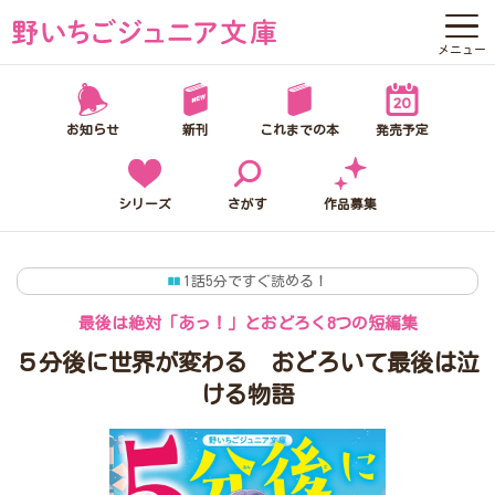
メニュー
野いちごジュニア文庫って？
お知らせ
新刊
これまでの本
発売予定
お知らせ
新刊
シリーズ
さがす
作品募集
これまでの本
1話5分ですぐ読める！
発売予定
最後は絶対「あっ！」とおどろく8つの短編集
シリーズ
５分後に世界が変わる おどろいて最後は泣
ける物語
さがす
作品募集