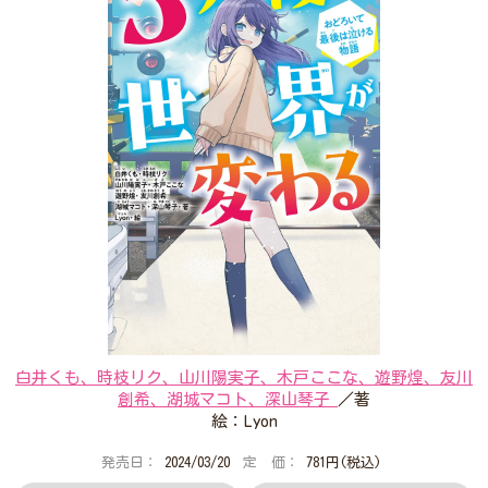
プレゼントコーナー
公式Twitterアカウント
公式LINEアカウント
利用規約
作品投稿ガイドライン
作品掲載ポリシー
掲示板投稿規約
プライバシーポリシー
著作権について
ヘルプ
企業情報
白井くも、時枝リク、山川陽実子、木戸ここな、遊野煌、友川
創希、湖城マコト、深山琴子
／著
絵：Lyon
発売日：
2024/03/20
定 価：
781円(税込)