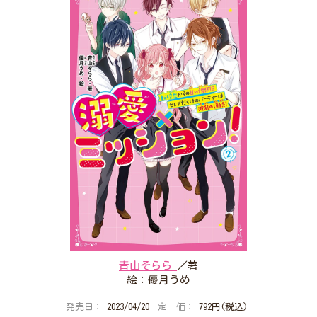
プレゼントコーナー
公式Twitterアカウント
公式LINEアカウント
利用規約
作品投稿ガイドライン
作品掲載ポリシー
掲示板投稿規約
プライバシーポリシー
著作権について
ヘルプ
企業情報
青山そらら
／著
絵：優月うめ
発売日：
2023/04/20
定 価：
792円(税込)