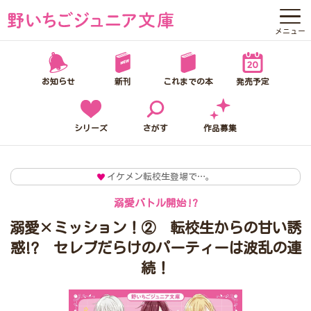
メニュー
野いちごジュニア文庫って？
お知らせ
新刊
これまでの本
発売予定
お知らせ
新刊
シリーズ
さがす
作品募集
これまでの本
イケメン転校生登場で…。
発売予定
溺愛バトル開始!?
シリーズ
溺愛×ミッション！② 転校生からの甘い誘
惑⁉ セレブだらけのパーティーは波乱の連
さがす
続！
作品募集