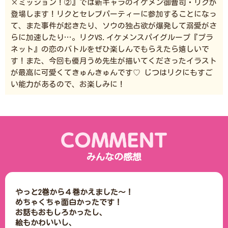
×ミッション！②』では新キャラのイケメン御曹司・リクが
登場します！リクとセレブパーティーに参加することになっ
て、また事件が起きたり、ソウの独占欲が爆発して溺愛がさ
らに加速したり…。リクVS.イケメンスパイグループ『プラ
ネット』の恋のバトルをぜひ楽しんでもらえたら嬉しいで
す！また、今回も優月うめ先生が描いてくださったイラスト
が最高に可愛くてきゅんきゅんです♡ じつはリクにもすご
い能力があるので、お楽しみに！
みんなの感想
やっと2巻から４巻かえました～！

めちゃくちゃ面白かったです！

お話もおもしろかったし、

絵もかわいいし、
