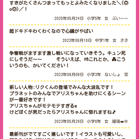
すきがたくさんつまってもっとよみたくなりました＼(◎
2025年05月24日
小学5年
女
ぷい～～
2023年08月10日
中学1年
女
ささ
争奪戦がますます激し戦いになっていきそう。キュン死
にしそうだ～～　　　そういえば、💏これとか、💑こう
いうのも、かいてください！
2023年08月08日
小学3年
ないしょ
空
新しい人物:リクくんの登場でみんな大波乱です！

プラネットのみんなでアリスちゃんを助けにくるシーン
が一番好きです！

アリスちゃんがモテモテすぎるw

けどぼくが男だったらアリスちゃんに惚れますね🎵
2023年05月28日
小学6年
女
瑠璃🍣🌸
最新刊がでてすごく嬉しいです！イラストも可愛いし、