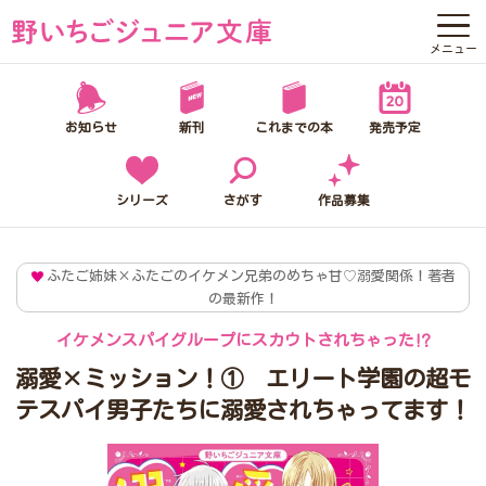
メニュー
野いちごジュニア文庫って？
お知らせ
新刊
これまでの本
発売予定
お知らせ
新刊
シリーズ
さがす
作品募集
これまでの本
ふたご姉妹×ふたごのイケメン兄弟のめちゃ甘♡溺愛関係！著者
の最新作！
発売予定
イケメンスパイグループにスカウトされちゃった⁉
シリーズ
溺愛×ミッション！① エリート学園の超モ
さがす
テスパイ男子たちに溺愛されちゃってます！
作品募集