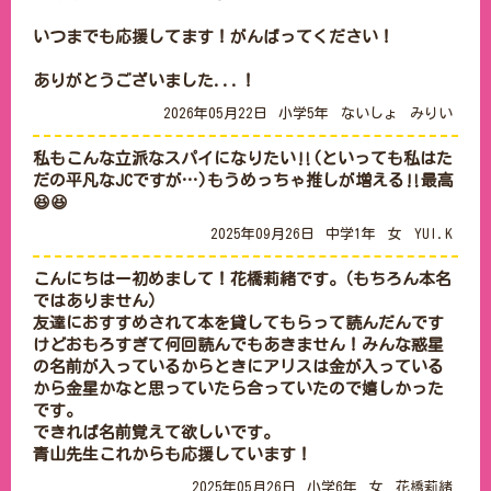
いつまでも応援してます！がんばってください！

ありがとうございました...！
2026年05月22日
小学5年
ないしょ
みりい
私もこんな立派なスパイになりたい‼︎(といっても私はた
だの平凡なJCですが…)もうめっちゃ推しが増える‼︎最高
😆😆
2025年09月26日
中学1年
女
YUI.K
こんにちはー初めまして！花橋莉緒です｡（もちろん本名
ではありません）

友達におすすめされて本を貸してもらって読んだんです
けどおもろすぎて何回読んでもあきません！みんな惑星
の名前が入っているからときにアリスは金が入っている
から金星かなと思っていたら合っていたので嬉しかった
です｡

できれば名前覚えて欲しいです｡

青山先生これからも応援しています！
2025年05月26日
小学6年
女
花橋莉緒