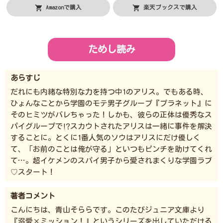
Amazonで購入
楽天ブックスで購入
ためし読み
あらすじ
だれにも内緒な特別な力を持つ中1のアリス。でもある時、
ひょんなことから学園のモテ男子グループ『プラネット』に
そのヒミツがバレちゃった！しかも、彼らの正体は優秀なス
パイグループで⁉スカウトされたアリスは一緒に事件を解決
することに。とくに1番人気のソウはアリスにだけ優しく
て、「お前のことは俺が守る」といつもピンチを助けてくれ
て…。超イケメンのスパイ男子から愛されまくりな学園ラブ
♡スタート！
著者コメント
こんにちは、青山そららです。このたびジュニア文庫より
『溺愛×ミッション！』というシリーズを出していただける