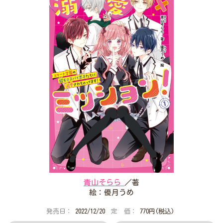
プレゼントコーナー
公式Twitterアカウント
公式LINEアカウント
利用規約
作品投稿ガイドライン
作品掲載ポリシー
掲示板投稿規約
プライバシーポリシー
著作権について
ヘルプ
企業情報
青山そらら
／著
絵：優月うめ
発売日：
2022/12/20
定 価：
770円(税込)