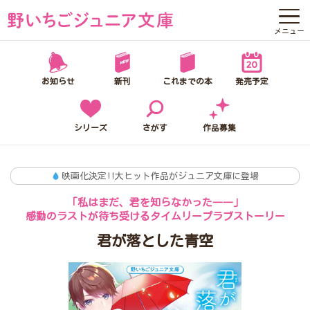
メニュー
野いちごジュニア文庫って？
お知らせ
新刊
これまでの本
発売予定
お知らせ
新刊
シリーズ
さがす
作品募集
これまでの本
映画化決定!!大ヒット作品がジュニア文庫に登場
発売予定
「私はまだ、君を知らなかった――」
感動のラストが待ち受けるタイムリープラブストーリー
シリーズ
君が落とした青空
さがす
作品募集