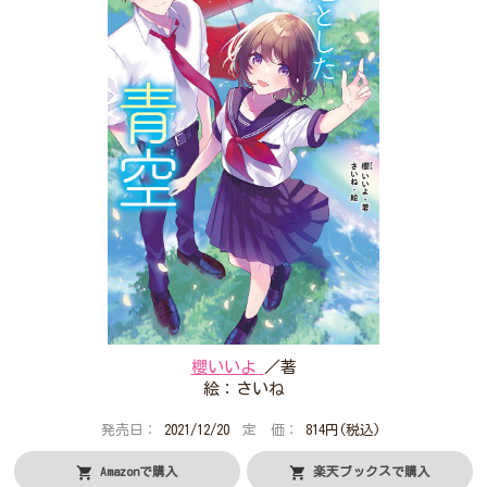
プレゼントコーナー
公式Twitterアカウント
公式LINEアカウント
利用規約
作品投稿ガイドライン
作品掲載ポリシー
掲示板投稿規約
プライバシーポリシー
著作権について
ヘルプ
企業情報
櫻いいよ
／著
絵：さいね
発売日：
2021/12/20
定 価：
814円(税込)
Amazonで購入
楽天ブックスで購入