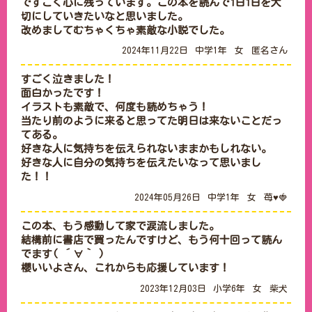
ですごく心に残っています。この本を読んで1日1日を大
切にしていきたいなと思いました。

改めましてむちゃくちゃ素敵な小説でした。
2024年11月22日
中学1年
女
匿名さん
すごく泣きました！

面白かったです！

イラストも素敵で、何度も読めちゃう！

当たり前のように来ると思ってた明日は来ないことだっ
てある。

好きな人に気持ちを伝えられないままかもしれない。

好きな人に自分の気持ちを伝えたいなって思いまし
た！！
2024年05月26日
中学1年
女
苺♥🍓
この本、もう感動して家で涙流しました。

結構前に書店で買ったんですけど、もう何十回って読ん
でます( ´∀｀ )

櫻いいよさん、これからも応援しています！
2023年12月03日
小学6年
女
柴犬