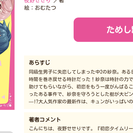
夜野せせり
／著
絵：おむたつ
ためし
あらすじ
同級生男子に失恋してしまった中2の紗奈。ある
時間を巻き戻せる時計だった！紗奈は時計の力で
助けてもらいながら、初恋をもう一度がんばる
ったある事件で、紗奈を守ろうとした樹が大ピ
—!?大人気作家の最新作は、キュンがいっぱい
著者コメント
こんにちは、夜野せせりです。『初恋タイムリ