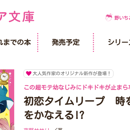
野いち
れまでの本
発売予定
シリー
大人気作家のオリジナル新作が登場！
この超モテ幼なじみにドキドキが止まら
初恋タイムリープ 時
をかなえる!?