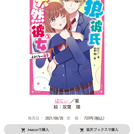
プレゼントコーナー
公式Twitterアカウント
公式LINEアカウント
利用規約
作品投稿ガイドライン
作品掲載ポリシー
掲示板投稿規約
プライバシーポリシー
著作権について
ヘルプ
企業情報
ばにぃ
／著
絵：双葉 陽
発売日：
2021/09/20
定 価：
737円(税込)
Amazonで購入
楽天ブックスで購入