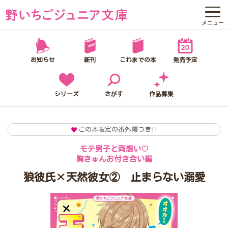
メニュー
野いちごジュニア文庫って？
お知らせ
新刊
これまでの本
発売予定
お知らせ
新刊
シリーズ
さがす
作品募集
これまでの本
この本限定の番外編つき!!
発売予定
モテ男子と両想い♡
胸きゅんお付き合い編
シリーズ
狼彼氏×天然彼女② 止まらない溺愛
さがす
作品募集