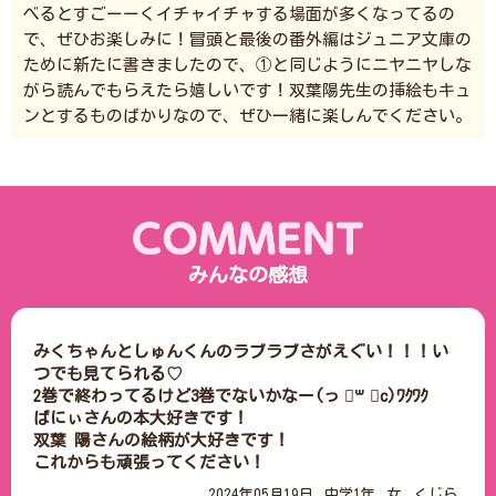
べるとすごーーくイチャイチャする場面が多くなってるの
で、ぜひお楽しみに！冒頭と最後の番外編はジュニア文庫の
ために新たに書きましたので、①と同じようにニヤニヤしな
がら読んでもらえたら嬉しいです！双葉陽先生の挿絵もキュ
ンとするものばかりなので、ぜひ一緒に楽しんでください。
みんなの感想
みくちゃんとしゅんくんのラブラブさがえぐい！！！い
つでも見てられる♡

2巻で終わってるけど3巻でないかなー(っ ॑꒳ ॑c)ﾜｸﾜｸ

ばにぃさんの本大好きです！

双葉 陽さんの絵柄が大好きです！

2024年05月19日
中学1年
女
くじら