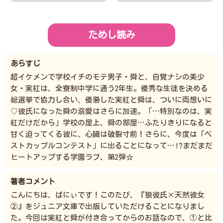
ためし読み
あらすじ
超イケメンで学校イチのモテ男子・舜と、自覚ナシの美少
女・実紅は、全寮制中学に通う2年生。優秀な生徒を決める
総選挙で協力し合い、優勝した実紅と舜は、ついに両想いに
♡彼氏になった舜の溺愛はさらに加速。「…特別なのは、実
紅だけだから」学校の屋上、舜の部屋…ふたりきりになると
甘く迫ってくる彼に、心臓は破裂寸前！さらに、今度は「ベ
ストカップルコンテスト」に出ることになって…!?まだまだ
ヒートアップする学園ラブ、第2弾☆
著者コメント
こんにちは、ばにぃです！このたび、『狼彼氏×天然彼女
②』をジュニア文庫で出版していただけることになりまし
た。今回は実紅と舜が付き合ってからのお話なので、①と比