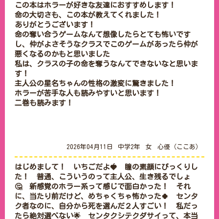
この本はホラーが好きな友達におすすめします！

命の大切さも、この本が教えてくれました！

ありがとうございます！

命の奪い合うゲームなんて想像したらとても怖いです
し、仲がよさそうなクラスでこのゲームがあったら仲が
悪くなるのかもと思いました

私は、クラスの子の命を奪うなんてできないなと思いま
す！

主人公の星名ちゃんの性格の激変に驚きました！

ホラーが苦手な人も読みやすいと思います！

二巻も読みます！

2026年04月11日
中学2年
女
心優（ここあ）
はじめまして！　いちごだよ🍓　瞳の素顔にびっくりし
た！　普通、こういうのって主人公、生き残るでしょ
🤔　新感覚のホラー系って感じで面白かった！　それ
に、当たり前だけど、めちゃくちゃ怖かった🍀　センタ
ク者なのに、自分から死を選んだ２人すごい！　私だっ
たら絶対選べない🌟　センタクシテクダサイって、本当