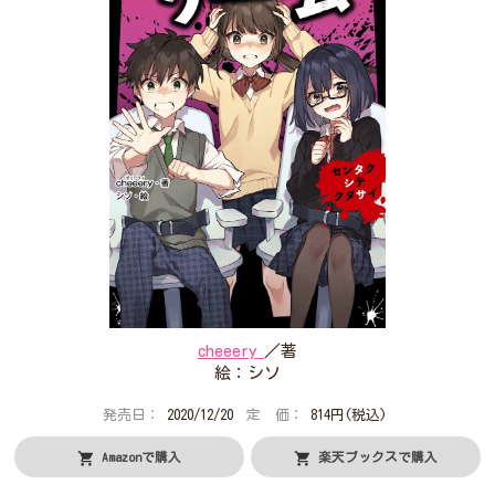
プレゼントコーナー
公式Twitterアカウント
公式LINEアカウント
利用規約
作品投稿ガイドライン
作品掲載ポリシー
掲示板投稿規約
プライバシーポリシー
著作権について
ヘルプ
企業情報
cheeery
／著
絵：シソ
発売日：
2020/12/20
定 価：
814円(税込)
Amazonで購入
楽天ブックスで購入