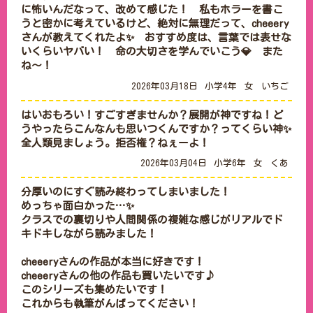
に怖いんだなって、改めて感じた！　私もホラーを書こ
うと密かに考えているけど、絶対に無理だって、cheeery
さんが教えてくれたよ✨️　おすすめ度は、言葉では表せな
いくらいヤバい！　命の大切さを学んでいこう💎　また
ね～！
2026年03月18日
小学4年
女
いちご
はいおもろい！すごすぎませんか？展開が神ですね！ど
うやったらこんなんも思いつくんですか？ってくらい神✨
全人類見ましょう。拒否権？ねぇーよ！
2026年03月04日
小学6年
女
くあ
分厚いのにすぐ読み終わってしまいました！

めっちゃ面白かった…✨

クラスでの裏切りや人間関係の複雑な感じがリアルでド
キドキしながら読みました！

cheeeryさんの作品が本当に好きです！

cheeeryさんの他の作品も買いたいです♪

このシリーズも集めたいです！

これからも執筆がんばってください！