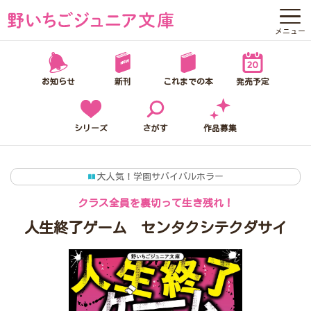
メニュー
野いちごジュニア文庫って？
お知らせ
新刊
これまでの本
発売予定
お知らせ
新刊
シリーズ
さがす
作品募集
これまでの本
大人気！学園サバイバルホラー
発売予定
クラス全員を裏切って生き残れ！
シリーズ
人生終了ゲーム センタクシテクダサイ
さがす
作品募集