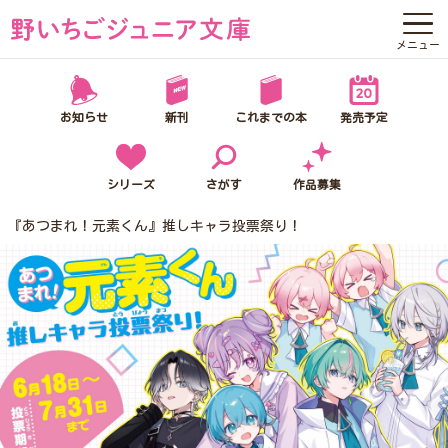
メニュー
野いちごジュニア文庫って？
お知らせ
新刊
これまでの本
発売予定
お知らせ
新刊
シリーズ
さがす
作品募集
『あつまれ！元素くん』推しキャラ投票祭り！
これまでの本
発売予定
シリーズ
さがす
作品募集