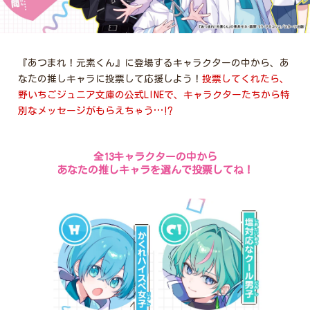
プレゼントコーナー
公式Twitterアカウント
『あつまれ！元素くん』に登場するキャラクターの中から、あ
公式LINEアカウント
なたの推しキャラに投票して応援しよう！
投票してくれたら、
野いちごジュニア文庫の公式LINEで、キャラクターたちから特
利用規約
作品投稿ガイドライン
別なメッセージがもらえちゃう…⁉
作品掲載ポリシー
掲示板投稿規約
プライバシーポリシー
著作権について
全13キャラクターの中から

ヘルプ
企業情報
あなたの推しキャラを選んで投票してね！