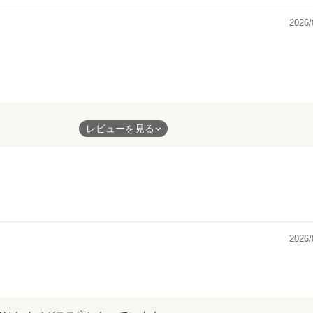
2026/
ゅんきゅんしました……っ！！
レビューを見る
のやりとり、そして足立先生の手紙の内容に爆笑しました！
とうございます！
2026/