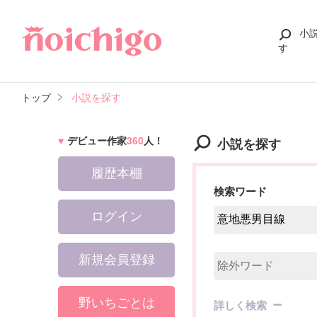
小
す
トップ
小説を探す
デビュー作家
360
人！
小説を探す
履歴本棚
検索ワード
ログイン
新規会員登録
野いちごとは
詳しく検索