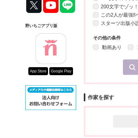
200文字でゾッ
この2人が最強
スターツ出版小
野いちごアプリ版
その他の条件
動画あり
App Store
Google Play
作家を探す