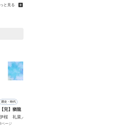
っと見る
歴史・時代
ホラー・オカルト
恋愛(ピュア)
ミステリー・サスペンス
恋愛(
【完】猶龍（ゆうりゅう）
ご想像におまかせします
きみが光るたび、淡くなる
令嬢の新しいメイド
君を
伊桜 礼菜／著
桜樹璃音／著
泡沫しあ／著
うめたろう／著
chir
8ページ
2ページ
68ページ
2ページ
78ペ