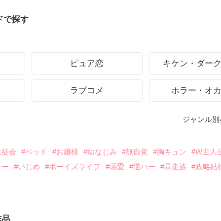
ドで探す
ピュア恋
キケン・ダー
ラブコメ
ホラー・オ
ジャンル別
生徒会
#ベッド
#お嬢様
#幼なじみ
#無自覚
#胸キュン
#W主人
ラー
#いじめ
#ボーイズライフ
#溺愛
#逆ハー
#暴走族
#政略結
作品