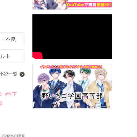
ク・不良
カルト
小説一覧
公
#年下
婚
2026/08/04更新