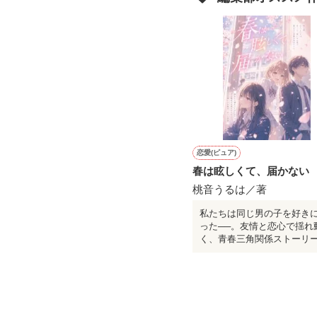
恋愛(ピュア)
春は眩しくて、届かない
桃音うるは／著
私たちは同じ男の子を好き
った──。友情と恋心で揺れ
く、青春三角関係ストーリ