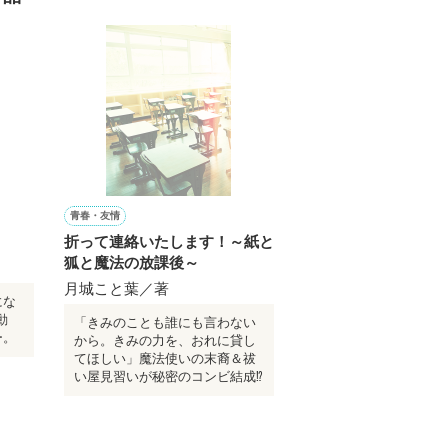
青春・友情
折って連絡いたします！～紙と
狐と魔法の放課後～
月城こと葉／著
にな
動
「きみのことも誰にも言わない
ー。
から。きみの力を、おれに貸し
てほしい」魔法使いの末裔＆祓
い屋見習いが秘密のコンビ結成⁉