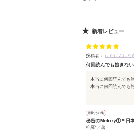
新着レビュー
投稿者：
はらぱんはな
何回読んでも飽きない
本当に何回読んでも
ター1人1人がとても
恋愛(その他)
秘密のMelo♪y①＊日
椎羅*／著