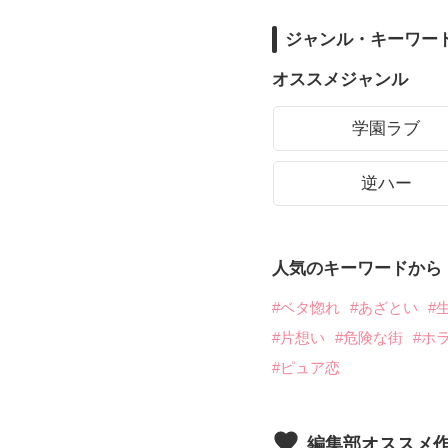
ジャンル・キーワー
オススメジャンル
学園ラブ
逆ハー
人気のキーワードから
#ベタ惚れ
#あざとい
#
#片想い
#危険な街
#ホ
#ピュア恋
編集部オススメ