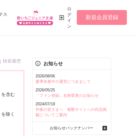
ロ
テス
グ
新規会員登録
イ
ン
検索履歴
お知らせ
2026/08/06
夏季休業中の運営につきまして
2026/05/25
を含む
「ファン登録」名称変更のお知らせ
2024/07/19
作家の皆さまへ 複数サイトへの作品掲
を除く
載についてご案内
お知らせバックナンバー