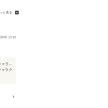
もっと見る
08/05 13:43
本当に何回読んでも飽きない作品だと思います。定期的に読み返したくなる作品です。キャラクター1人1人がとても個性的で自然と好きになってしまいました！
キャラク