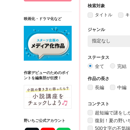
検索対象
タイトル
キ
映画化・ドラマ化など
ジャンル
ステータス
全て
完結
作家デビューのためのポイ
ントを編集部が伝授！
作品の長さ
長編
中編
コンテスト
超短編で謎をし
復刻！夏の野い
野いちご公式アカウント
500文字の不気