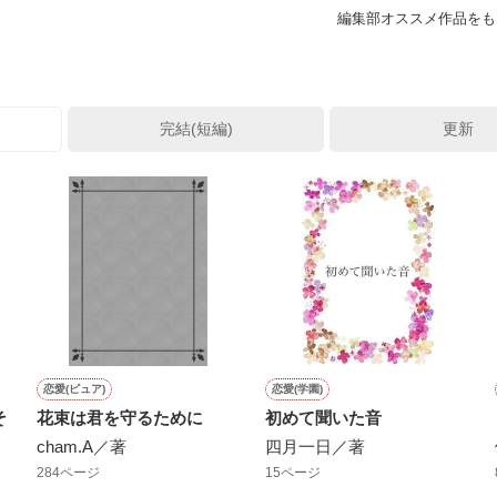
編集部オススメ作品をも
完結(短編)
更新
恋愛(ピュア)
恋愛(学園)
そ
花束は君を守るために
初めて聞いた音
cham.A／著
四月一日／著
284ページ
15ページ