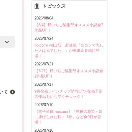
トピックス
2026/08/04
【8/4】野いちご編集部オススメ小説全2
作品UP！
2026/07/24
noicomi vol.172 新連載『合コンで恋し
た人は兄でした。』が表紙＆巻頭に登
場！
2026/07/21
【7/21】野いちご編集部オススメ小説全
2作品UP！
2026/07/17
9月発売ラインナップ情報UP♪ 発売予定
いて
の作品をいち早くチェック！
2026/07/10
【電子単体 noicomi】『黒狼の花贄～妖
に捧げられた私～ 1巻』など全9冊が登
場！
2026/07/10