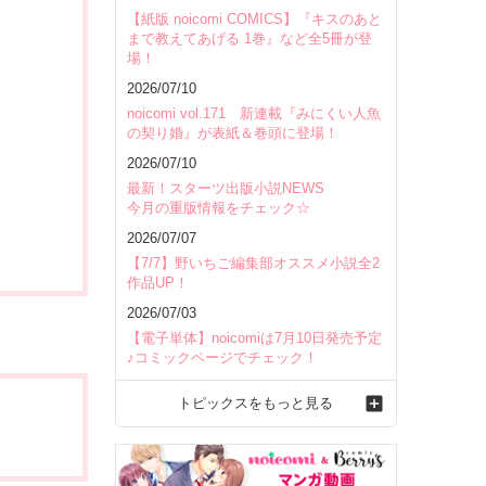
【紙版 noicomi COMICS】『キスのあと
まで教えてあげる 1巻』など全5冊が登
場！
2026/07/10
noicomi vol.171 新連載『みにくい人魚
の契り婚』が表紙＆巻頭に登場！
2026/07/10
最新！スターツ出版小説NEWS
今月の重版情報をチェック☆
2026/07/07
【7/7】野いちご編集部オススメ小説全2
作品UP！
2026/07/03
【電子単体】noicomiは7月10日発売予定
♪コミックページでチェック！
トピックスをもっと見る