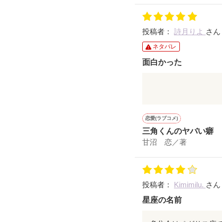
投稿者：
詩月りよ
さん
ネタバレ
面白かった
とっても面白くてき
主人公と九音ちゃん
素敵な物語をありが
恋愛(ラブコメ)
三角くんのヤバい癖
甘沼 恋／著
投稿者：
Kimimilu.
さん
星座の名前