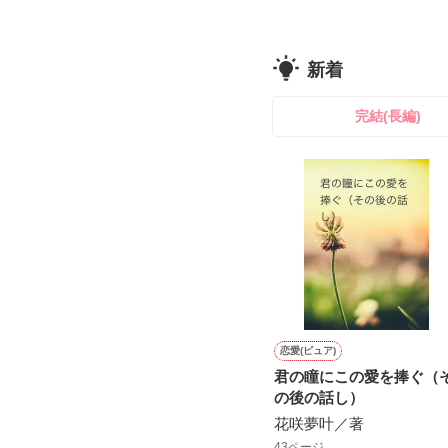
新着
完結(長編)
恋愛(ピュア)
君の瞳にこの愛を捧ぐ（
の後の話し）
花咲夢叶／著
43ページ