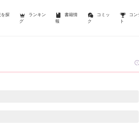
説を探
ランキン
書籍情
コミッ
コン
グ
報
ク
ト