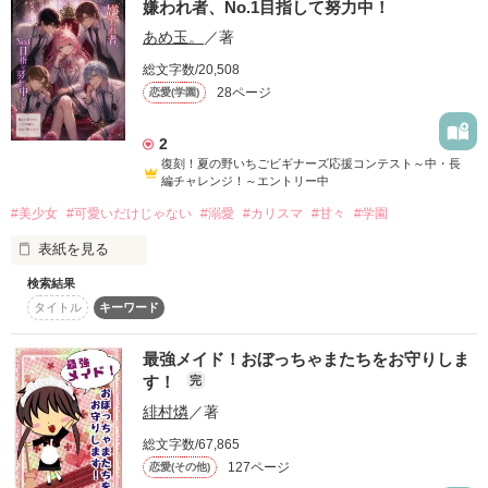
嫌われ者、No.1目指して努力中！
作品を読む
今日もほんとかっこよすぎる。

あめ玉。
／著
作品を読む
『やっぴー!今日転校してきた。

朝日向葵ちゃんだよ〜♪ ヨロピク!』

※

総文字数/20,508
だけど――

本作は未成年の飲酒、喫煙や暴力描写がございますが、それを
28ページ
恋愛(学園)
助長するものではございません。

「遥、その……可愛いって言われると照れる」

未成年の飲酒、喫煙は法律で禁止されています。
2
「「「「「「「「「「……は?」」」」」」」」」」」」

俺だけが知ってる、真っ赤な照れ顔。

復刻！夏の野いちごビギナーズ応援コンテスト～中・長
編チャレンジ！～エントリー中
その顔に、何度恋をしたかわからない。

作品を読む
引きこもりのコミュ障美少女外の世界に出陣‼

#美少女
#可愛いだけじゃない
#溺愛
#カリスマ
#甘々
#学園
みんなの前では王子様なのに、

表紙を見る
俺の前ではちゃんと"彼女"になってくれる葵が、世界で一番愛
検索結果
「"嫌われ者"でも、この学園のNo.1になれること…証明してあ
おしい。

タイトル
キーワード
げる。」

作品を読む
そんな彼女を、

─如月 結音 (きさらぎ ゆの)

最強メイド！おぼっちゃまたちをお守りしま
容姿や成績も申し分ない彼女だったが…

す！
完
俺は今日も、全力で好きになる。

緋村燐
／著
『"嫌われ者"』

生まれた時からそう呼ばれ続け、学園でもそう罵られ続けた結
✎____2026/7/20

総文字数/67,865
音。

127ページ
恋愛(その他)