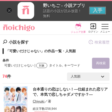
野いちご - 小説アプリ
入手
話題の小説が読み放題！
無料
ログイン
メニュー
ジュニア文庫
小説を探す
検索履歴
「可愛いだけじゃない」の作品一覧・人気順
条件
再検索
可愛いだけじゃない |
タイトル, キーワード
対象
74
件
検索ワード
台本通りの恋はしない！―仕組まれた恋リア
を含む
で、本気で恋しちゃダメですか？―
Chiyuki
／著
を除く
総文字数/258,944