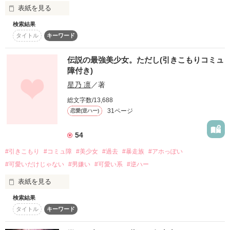
表紙を見る
未だに信じらんないな。

「お前のことは

俺が全力で守ってやる」

検索結果
夜桜。

――♢―――♢―――♢―――♢――

タイトル
キーワード
世界一と名高い暴走族。

「だから、栞里。

《今夜、星影を溶かして》

学校中の憧れなイケメン女子

この先何があっても

伝説の最強美少女。ただし(引きこもりコミュ
絶対に俺のそばから離れるなよ」

そんな彼らは2年前に姿を消した。

桐生 葵　♀

障付き)
星乃 凛
／著
×

学校一の最強男子と、甘くて少し危険な

真冬の大抗争の末、残ったのは空白の世界一の座だった。

総文字数/13,688
ラブストーリー＊

彼女に毎日惚れ直すメロメロ彼氏

31ページ
恋愛(逆ハー)
「――……あーくん……？」

小野寺 遥　♂

◇ ◇ ◇

ある日、ポスト夜桜・綺龍の目の前に現れたのは、

54
――♢―――♢―――♢―――♢――

#引きこもり
#コミュ障
#美少女
#過去
#暴走族
#アホっぽい
《執筆期間》

「私が、夜桜総長です。何代目かは……私には聞かないでくだ
#可愛いだけじゃない
#男嫌い
#可愛い系
#逆ハー
「葵、それ俺が持つ！！」

2024.12.06〜2025.01.09

さい」

表紙を見る
「んーん、大丈夫。私のほうが力あるし」

🍓2025.01.12 完結

検索結果
夜桜総長を名乗る……女だった。

※実在の団体や名称と関係はありません。

今日も俺より、彼女のほうがかっこいい。

タイトル
キーワード
　　引きこもりコミュ障美少女

　　　　　朝日向　葵

ただ廊下を歩いてるだけなのに、
