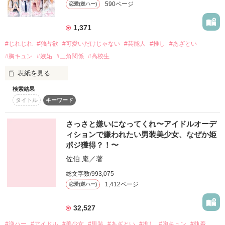
590ページ
恋愛(逆ハー)
詳しく検索
検索対象
1,371
タイトル
キーワード
作家名
表紙コメント
#じれじれ
#独占欲
#可愛いだけじゃない
#芸能人
#推し
#あざとい
#胸キュン
#嫉妬
#三角関係
#高校生
あらすじ
表紙を見る
ジャンル
検索結果
*毎日更新*

タイトル
キーワード
現在のストーリーは後半戦に突入しています

一気読み歓迎♡今からでも追いつけます！

感想
さっさと嫌いになってくれ〜アイドルオーデ
(！)Attention

ィションで嫌われたい男装美少女、なぜか姫
ステータス
全て
完結
更新中
ポジ獲得？！〜
この物語は、【フィクション】です。

佐伯 庵
／著
作品の長さ
長編
中編
短編
*

総文字数/993,075
作品の長さについて
1,412ページ
恋愛(逆ハー)
高校生の男女8人が、

ひと夏の共同生活で恋をする

コンテスト
32,527
恋愛リアリティショー番組

超短編で謎をしかけろ！100文字ミステリーコンテスト
#逆ハー
#アイドル
#美少女
#男装
#あざとい
#推し
#胸キュン
#執着