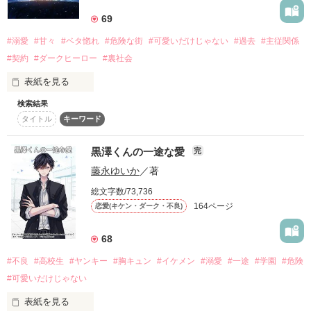
私はこの辺りで一番危険な暴走族とうわさの、

優しい王子の仮面を被った坂本商事の御曹司

69
Nitght Empireの仲間になることになった。

「優しくされたい？　それとも、ドロドロに甘やかされた
#溺愛
#甘々
#ベタ惚れ
#危険な街
#可愛いだけじゃない
#過去
#主従関係
い？」

#契約
#ダークヒーロー
#裏社会
「いいよ、じゃ、妃にしてあげる」

表紙を見る
彼らに目を付けられつつ

幹部たちにも気に入られていく

検索結果
気だるげな帝王さまの、伴侶（はんりょ）として。

タイトル
キーワード
お金も地位もなければ親もいない。

☼+:;;;;:+☼+:;;;;:+☼+:;;;;:+☼+:;;;;:+☼+:;;;;:+☼

《星劉》のNO.2とNO.3

黒澤くんの一途な愛
完
赤と青の可愛い双子

鉄谷夕華（１６）

森　明人

藤永ゆいか
／著
－てつたに ゆか－

森　勇人

それでも私は今日も元気に生きていく。

冷遇されていることに気づいていない、

総文字数/73,736
鋼メンタル女子

164ページ
恋愛(キケン・ダーク・不良)
「美来は俺らのだ」

「お前なぁ……分かれよ」

「あ、ひ弱に見えるかもしれませんが、

68
ボロッボロって言葉が似合ったものたちに囲まれて特売に並
これでも私、なかなかのもので。

び、そのあとは恒例のバイト三昧。

ハエとか蚊には連戦連勝です！」

《月帝》のＮО．３

#不良
#高校生
#ヤンキー
#胸キュン
#イケメン
#溺愛
#一途
#学園
#危険
久保　幹人

#可愛いだけじゃない
×

「諦めろって。気持ちよくしてやるから」

表紙を見る
そんな生活が――

藤王怜央（１７）
