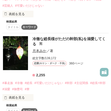
【アオハルvacation】

復刻！夏の野いちごビギナーズ応援コンテスト～中・長編チ
#芸能人
#可愛いだけじゃない
そこに放り込まれたのは、

ャレンジ！～
表紙を見る
崖っぷち無名女優・香月瑠奈(17)。

500文字の不気味なテスト、募集中。
検索結果
恋リアで知名度を上げて、起死回生！

200文字でゾッ！こわい短編コンテスト
タイトル
キーワード
※顔面最強、ゆえに人生ハードモード※

この2人が最強‼ベストバディ短編コンテスト
……そう目論んだのに――

冷徹な総長様がただの幹部(私)を溺愛してく
スターツ出版小説投稿サイト合同企画「1話からの長編大
「リアリティショーのくせに、めちゃくちゃ台本ありきじゃ
る
完
賞」野いちご！会場
超絶美少女・榛名千歳は、何故か大人気オーディション番組
ん！」

月本みか
／著
《EMERGENCE PROJECT（エマプロ）》に強制参加させられ
その他の条件
動画あり
コミックあり
ることに。

総文字数/139,172
あてがわれたのは、ヒロインの恋を邪魔する

360ページ
恋愛(キケン・ダーク・不良)
悪いけど、芸能界なんて絶対にごめんだ。

【あざとい系悪女役】！？

言いなりになるつもりはない千歳は真っ先にこう決意する──

2,255
「言ったでしょ？ホントの本命は瑠奈ちゃんだって」

#暴走族
#冷徹
#総長
#可愛いだけじゃない
#幹部
#主従関係
#総長×幹部
『とにかく嫌われよう』

#溺愛
#御曹司
#寮
台本の裏に、翻弄されて。

表紙を見る
傲慢、無礼、協調性ゼロ。

「演技続けられなくなったの、俺のせい？」

どんなイケメンもドン引きする問題児を演じきって、即脱退の
「っ……違うから！」

検索結果
ための礎を築く──はずだったのに。

タイトル
キーワード