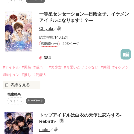
【黎明】

絆されて。

それは一人の総長と四人の幹部からなる、

『お前、ホントは女でしょ』

一等星センセーション―日陰女子、イケメン
私立京極学園最大の暴走族の名前だ。

育っちゃったのは、ホントの恋？

アイドルになります！？―
『俺にハマらない自信ある？』

Chiyuki
／著
彼らはかつて学園を支配していた【堕天】を

打ち砕きトップの座に君臨した。

『先に落ちたら負け、な』

カメラが回る、

総文字数/140,124
【嘘】だらけの【リアル】な世界が辿り着くのは、

293ページ
恋愛(逆ハー)
これでようやく学園に平和が訪れると思っていた。

いつどこで間違えたのか、気づけばイケメンライバルたちから
台本通りの恋か、

384
やたらと執着される羽目に！？

誰も知らない恋か。

「これから姫としてどうかよろしくお願いします･･･！」

#アイドル
#男装
#逆ハー
#美少女
#可愛いだけじゃない
#仲間
#イケメン
恋リアの裏側、全部魅せます。

#胸キュン
#推し
#芸能人
しかも──

─────姫が現れるまでは。

表紙を見る
start▶︎▷2026.06.03

『お前、めちゃくちゃバズってるよ』

検索結果
「千景、お前アイドルやれ」

▽▼▽

タイトル
キーワード
『え？』

Thank you♡

「お兄様、千景は女です」

「これは豹牙さんの命令です。

社不。さま/karinさま/かなさま

必ず遂行してください」

トップアイドルは白衣の天使に恋をする-
れうさま/みるくさま/✟*萌優*✟さま

兄の身代わりで放り込まれたのは、

Rebirth-
思いの外、世間からの注目も集めてしまって……？

完
Hinataさま/ゆいさま/みそらさま

問題児だらけの新星・男性アイドルユニット！？

豹牙に忠誠を誓う【黎明】の幹部

ことはさま/さくな⭐︎さま/のどかさま

moko
／著
Yunaさま/すももさま/りりーさま
