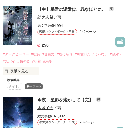
そんな彼らを紗凪もまた医療者として

ひとこと感想・いいねもありがとうございます♡

事情のある兄と共に地味な格好をして通うことになった新しい
これは、“嫌われ者の姫君”が本当の居場所を手に入れるまでの
【中】暴君の溺愛は、罪なほどに。
完
そして“大切な仲間”として支えていく

．

学校には、二つの敵対する暴走族の総長や有名なグループ商事
物語。

結之志希
／著
の御曹司がいて……。

3人の王子共との出会いが、傷付いた悪の姫君の心を溶かして
総文字数/54,994
しかも彼らは二年前一度会っただけの美来をかぐや姫と呼び探
いくのです。

142ページ
“国民的トップアイドル”

恋愛(キケン・ダーク・不良)
していた。

▶︎▷start 2025.7〜

その華やかな世界の裏側にある本当の絆の物語

250
作品を読む
＊＊＊✴︎✴︎☆✴︎✴︎＊＊＊

✏️感想ノートありがとうございます💓

#ダークヒーロー
#総長
#無気力
#虐げられ
#可愛いだけじゃない
#敵対？
よかったら、感想お気軽に聞かせてください。
┈┈┈┈┈┈┈┈┈┈┈┈┈┈┈┈┈┈┈┈

#スパイ
#独占欲
#執着
#溺愛
八神　司狼

暴走族《月帝》の俺様総長

※本作品には、ICU・ER・ドクターヘリなど医療現場を舞台に
表紙を見る
した描写が多く含まれています。処置・救命・外傷などの表現
作品を読む
「俺の女になれ」

検索結果
もありますので、医療シーンが苦手な方はご注意ください。

タイトル
キーワード
「愛奈の好きな人ね、みんなを守るために、

危険なNight Empire（ナイトエンパイア）を

如月　怜王

潰そうとしてるの。

今夜、星影を溶かして【完】
暴走族《星劉》のクール総長

完
だからお姉ちゃん、スパイをして？」

作品を読む
水城イナ
／著
「お前はアイツにはもったいなさ過ぎる」

総文字数/161,802
大好きな妹の愛奈にお願いされて、

90ページ
恋愛(キケン・ダーク・不良)
坂本　千隼
