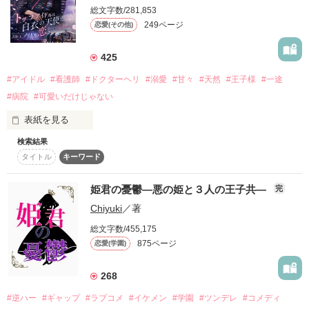
冴妃

男装×オーディション×策略失敗！

総文字数/281,853
結衣葉さま/桃瀬歌恋さま/おとかさま

「かっわい。好きになるかも」

(さき)

☆榛舞紀　〚HΛLUMΛKI〛☆さま

249ページ
恋愛(その他)
天性のキラキラ星

❀らん❀さま

四条 南—Minami Shijo—

×

計算と演技で塗り固めた不憫ヒロインの、『こんなはずじゃな
425
かった』オーディションライフ。

「冴妃は俺の姫だ。お前らのじゃない」

#アイドル
#看護師
#ドクターヘリ
#溺愛
#甘々
#天然
#王子様
#一途
「男でも千景ならいけそー。試してみる？」

訳アリの天才少年たちに振り回され、問題解決のために奔走す
ピンクの色気爆弾

#病院
#可愛いだけじゃない
冴妃を囲う【黎明】の総長

る日々の中、千歳の心は少しずつ変化していく──。

御堂 蓮—Ren Mido—

作品を読む
表紙を見る
豹牙

(ひょうが)

◎2025.3.13〜

検索結果
スーパーアイドル

「千景のシンメは僕でしょ？」

毎週木曜更新

タイトル
キーワード
佐野陽貴（29）

あざと系プロアイドル(つんでれ)

▲△▲

×

宇佐美 ユウキ—Yuki Usami—

スーパーナース

姫君の憂鬱―悪の姫と３人の王子共―
完
一ノ瀬紗凪（28）

姫を連れてきたのは豹牙さんなのに

Chiyuki
／著
作品を読む
「だる。ちょっとその膝貸しといて」

┈┈┈┈┈┈┈┈┈┈┈┈┈┈┈┈┈┈┈┈

天才肌のダウナー男子

総文字数/455,175
「今日からお前が俺の姫だ、冴妃」

金川 昊—Sora Kanagawa—

875ページ
恋愛(学園)
「もう離して！仕事に行かなきゃ」

って言われても意味がわかりません。

「んーん、まだだめ」

268
「行ってきますのキスは？」

問題児だらけのこのユニット、

「お前は姫なんだからもっと俺を癒せ」 

#逆ハー
#ギャップ
#ラブコメ
#イケメン
#学園
#ツンデレ
#コメディ
「…これ毎日するの？」

はてさてまとまってくれるのか？
