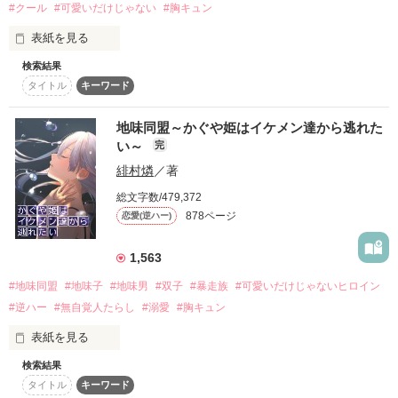
#クール
#可愛いだけじゃない
#胸キュン
「あたりまえ♪」

いいえ違います。

私はただの幹部です。

表紙を見る
甘すぎる同棲生活は、今日も平和

「“俺”、１番光るアイドルになりたい」

日向に隠れた日陰男子(嘘)

検索結果
美嶋 千景—Chikage Mishima—

そう思うのに･･･─────

タイトル
キーワード
美少女故に同性から嫌われ続けて生きてきた女子高生・藤澤姫
は、片っ端から男を落としその鬱憤を晴らす日々。

——のはずだった

地味同盟～かぐや姫はイケメン達から逃れた
成り行きとヤケクソで始まったアイドル人生。

「このまま膝の上でじっとしていろ」

そんな悪の姫君がある時出会ったのは、3人の個性派王子共で
い～
完
「･･････はい」

した。

緋村燐
／著
行き着く先は、地獄かスターダムか。

「お前、相当性格歪んでるな」

「俺、黒騎士抜けます」

総文字数/479,372
――無口でクールな冷徹王子・近江涼介

878ページ
恋愛(逆ハー)
突然の奏の脱退宣言

ドタバタアイドルストーリー、開幕！

「また来たのか！ブス！」

――可愛い顔した口悪ツンデレ王子・広瀬真

1,563
作品を読む
週刊誌報道をきっかけに

start⭐︎2026.03〜

黒騎士はかつてない危機へ追い込まれていく

#地味同盟
#地味子
#地味男
#双子
#暴走族
#可愛いだけじゃないヒロイン
「ねぇ君、いつまでそうしてるの〜？」

*不定期更新*

――色気だけはある脱力系王子・榛名聖

#逆ハー
#無自覚人たらし
#溺愛
#胸キュン
仲間を守りたい

⭐︎コメントありがとうございます⭐︎

表紙を見る
でも、壊れそうで怖い

柚葉⭐︎さま/みそらさま

「全員落として屈服させてやる！！」

ゆりあさま/瀬那さま

検索結果
長い黒髪に青みがかったグレーの瞳を持つ星宮　美来は、双子
限界まで追い詰められていくメンバーたち

神楽  蓮さま/❀らん❀さま

タイトル
キーワード
の兄に付き合わされて離れた学校に転入することになった。

出会いは最悪。でも運命。
