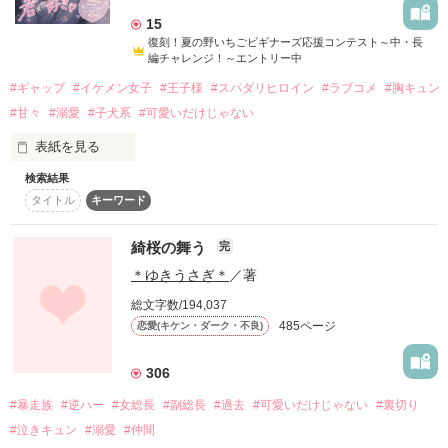
「大丈夫か！？」

作品を読む
に！

15
復刻！夏の野いちごビギナーズ応援コンテスト～中・長
御守りの力の加護を持つという月島家の兄妹と関わりながら、
作品を読む
ケンカに巻き込まれた私を

編チャレンジ！～エントリー中
あさひは本当の自分を見つけていく。

守ってくれたり。

「大切な存在。俺の今の『日常』に欠かせない、俺の大事な一
#ギャップ
#イケメン女子
#王子様
#スパダリヒロイン
#ラブコメ
#胸キュン
部になってきてる」

#甘々
#溺愛
#子犬系
#可愛いだけじゃない
執筆期間　'24/06/12～'24/06/30

「可愛いな、栞里」

公開　'24/06/30

表紙を見る
「俺、お前みたいなヤツは嫌いじゃない」

検索結果
「……いいの？抵抗しないなら、このままぜんぶ喰うけど」

タイトル
キーワード
黒澤くんはときどき、優しくて甘い一面を

俺の彼女は、

作品を読む
綺桜の舞う
完
見せてくる。

＊ゆきうさぎ＊
／著
誰が見てもかっこいい。

そんな彼と一緒にいると、ドキドキが止まらなくて

総文字数/194,037
女子からは毎日のように告白されるし、

485ページ
恋愛(キケン・ダーク・不良)
歪で神々しくて、いじわるで孤独なご主人様は、

「彼氏にしたいランキング」があれば

徐々に惹かれていく私だけど……

306
たぶん毎年一位を取る。

#暴走族
#逆ハー
#女総長
#副総長
#過去
#可愛いだけじゃない
#裏切り
――きっと、とっても優しい人だ。

ある日、黒い影が忍び寄ってきて──。

#泣きキュン
#溺愛
#仲間
そんな学校一の王子様が俺の彼女だなんて、
