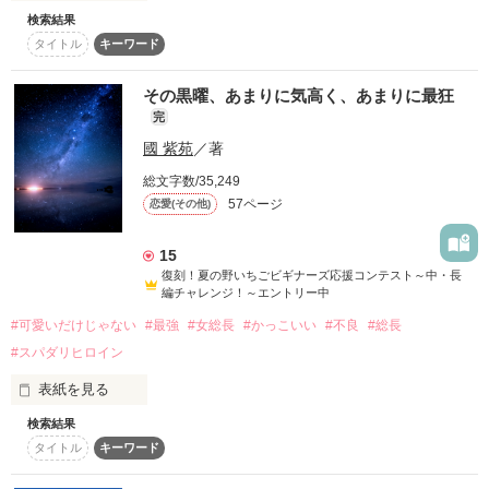
－ふじおう れお－

検索結果
副会長

世の中に飽き飽きしているマイペースな暴君

タイトル
キーワード
日谷　高志

ヤンキー高校で最強男子と恋しちゃおう♡

「なに、してるの？」

「こんな風になるのは星宮さんだけだ」

憧れシチュエーションコンテスト

その黒曜、あまりに気高く、あまりに最狂
「雇ってあげるから、俺んとこ来てよ」

🌸優秀賞受賞🌸

完
☼+:;;;;:+☼+:;;;;:+☼+:;;;;:+☼+:;;;;:+☼+:;;;;:+☼

國 紫苑
／著
かぐや姫の心を射止めるのはだあれ？

◇ ◇ ◇

総文字数/35,249
「早く、片付けて」

ある日、急に変わってしまった。

57ページ
恋愛(その他)
「一口食べて、不味かったら捨てるから」

開始→’21/7/12

高校２年生の春

第一部　完→’21/09/20

私が転校した学校は……

15
第二部開始→ ’21/09/23

復刻！夏の野いちごビギナーズ応援コンテスト～中・長
この帝王さま、すごくわがままなのに…

編チャレンジ！～エントリー中
第二部　完→’22/01/30

第三部開始→'22/06/17

なんと、ケンカ好きの不良が集まる

――――――――――――――――

#可愛いだけじゃない
#最強
#女総長
#かっこいい
#不良
#総長
第三部　完→’22/09/20

男子だらけの高校だった!?

「あははっ。おもしろいね、きみ。名前は？」

#スパダリヒロイン
第四部開始→'22/10/01

完全完結→'22/12/02

表紙を見る
「こいつは、俺の女だ」

もう失うものはなにもない？

ひょんなことから、甘々な態度に？

誤字脱字修正中

検索結果
鋼メンタルな超貧乏

般生徒は「ミオさん」と憧れ、幹部は「レイさん」と畏怖す
'22/12/16　第一部完了

タイトル
キーワード
る。

さらに、あることがキッカケで

刹菜

「ドキドキしちゃったの？ほんと、おもしろいね」

＊前作《地味同盟〜地味男はイケメン元総長〜》とは全く別の
私は、学園のトップ・黒澤くんの

Setsuna
