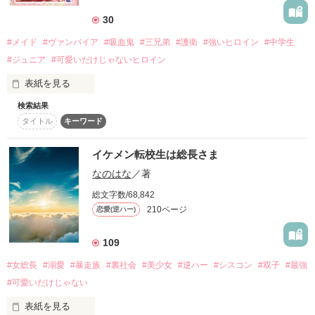
変わらず陰で生きる…

30
──なんて、もうしたくない！

#メイド
#ヴァンパイア
#吸血鬼
#三兄弟
#護衛
#強いヒロイン
#中学生
作品を読む
「この学園のNo.1を目指します！」

#ジュニア
#可愛いだけじゃないヒロイン
表紙を見る
明るく奔放に生きることを決めた、圧倒的なカリスマ性を持つ
人たらし主人公。

検索結果
ハンターの父とヴァンパイアの母の間に生まれた弧月望乃。

タイトル
キーワード
「君がNo.1とか、馬鹿げてんの？」

 ヴァンパイアでありながらハンターになる夢を持つ彼女は、母
─一条 雅 (いちじょう みやび)

の友人の子供たちを守る護衛任務を依頼される。

クールでオレ様。現生徒会長で、No.2に君臨

イケメン転校生は総長さま
なのはな
／著
初めての依頼とあってワクワクしていた望乃だが、その護衛対
「No.1は、僕が手にする。」

象の三兄弟とはなかなか仲良く出来なくて――。

─瀬戸 遥斗 (せと はると)

総文字数/68,842
優しく爽やか。だけど腹黒？な副会長

210ページ
恋愛(逆ハー)
メイドとして三兄弟を護衛するJCヴァンパイアの奮闘記！

「あははっ！

109
…嫌われ者はNo.1にはなれないよ」

─東雲 乃蒼 (しののめ のあ)

#女総長
#溺愛
#暴走族
#裏社会
#美少女
#逆ハー
#シスコン
#双子
#最強
あざと可愛い。だけど小悪魔？な書記

#可愛いだけじゃない
「お前なんかになれる訳ないだろ。」

作品を読む
表紙を見る
─速水 流唯 (はやみ るい)
