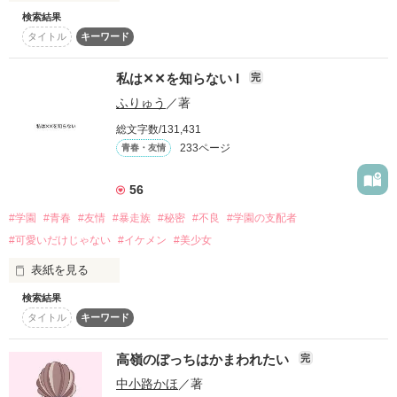
口が悪めだけど、根は真面目。会計担当兼結音のクラスメイト

検索結果
タイトル
キーワード
いいね数50突破！！(⁎ᴗ͈ˬᴗ͈⁎)

初めは全校生徒から否定され、罵倒される。

いいね数70突破！！（ ܸʚ̴̶̷̷⩊ʚ̴̶̷̷ ܸ）♪゛2026.3.26

でも圧倒的なカリスマ性と唯一無二の魅力、ハイスペックな技
いいね数80突破！！(˶ᵔᵕᵔ˶)♡  2026.4.21

私は‪✕‬‪✕‬を知らない I
完
術を持って。

いいね数90突破！！(˶>⩊<˶)2026.6.12

目指せ学園のNo.1──！
ふりゅう
／著
いいね数100突破！！( ˶ᐢᗜᐢ˶)2026.6.24

総文字数/131,431
233ページ
青春・友情
逆ハーランキング37位！！！2026.6.11

作品を読む
逆ハーランキング35位！！！2026.6.13

56
逆ハーランキング21位！！！2026.6.24

PV数30000越え！！！　2026.6.12

#学園
#青春
#友情
#暴走族
#秘密
#不良
#学園の支配者
PV数40000越え！！！2026.6.29

#可愛いだけじゃない
#イケメン
#美少女
表紙を見る
検索結果
秘密だらけの嘘がつけない少女

□■□■□■□■□■□■□■□■□■□

タイトル
キーワード
×

仲間以外信じられなくなった孤独な高嶺の花の前に現れたのは

高嶺のぼっちはかまわれたい
完
ワケアリなトップに姫、そして幹部たち

　　　　　イケメン転校生！？

中小路かほ
／著