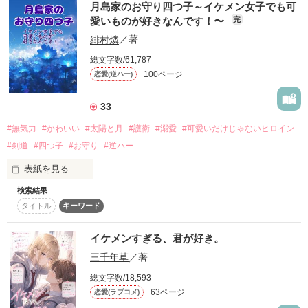
私立鳳学園の頂点に君臨する、最狂の敬語総長、ここに誕生

月島家のお守り四つ子～イケメン女子でも可
お話です。

仮の彼女になることに。

「自分がやったことなのに、赤くなっちゃうんだ？」

愛いものが好きなんです！〜
完
＊地味同盟の定義

×

緋村燐
／著
「頭を下げたままで結構ですよ。どうせ、二度と私と目を合わ
「夕華が帰る場所は、俺のいるところでしょ」

　地味男もしくは地味子が二人以上登場する作品としていま
＊ ＊ ＊

せる機会はありませんから」

す。

総文字数/61,787
ケンカ最強のクールなヤンキー

100ページ
恋愛(逆ハー)
もう得るものはなにもない？

豹変（ひょうへん）した帝王さまの溺愛は、

黒澤 璃久

得体の知れないお金持ち

ー私の世界には、最初から誰もいなかった。だから、失う怖さ
＊表紙イラストはまかろんK様のフリーイラストから頂きまし
も知らない

33
私を捕らえて離さない、くさりなのだと……

た。

×

尊都

美来のイメージにピッタリだったので♡

#無気力
#かわいい
#太陽と月
#護衛
#溺愛
#可愛いだけじゃないヒロイン
Mikoto

九条 澪

気づいたときには、もう遅いのです。

普通の女子高生

kujyo rei / mio

#剣道
#四つ子
#お守り
#逆ハー
＊感想ノートにはネタバレもありますのでお気をつけ下さい。

花村 栞里

表紙を見る
所属：私立鳳（おおとり）学園・学年トップの優等生

（※ウェブ版推奨）

＊ ＊ ＊

――――――――――――――――

――――――――――――――――――――

検索結果
家の事情で日輪街へ引っ越してきたあさひ。

学園暴走族『黒曜（こくよう）』総長

夏の野いちごビギナーズ応援コンテスト

タイトル
キーワード
前の中学では剣道が強いことで王子様扱いされていたあさひは
作品を読む
～中・長編チャレンジ！～

「ここは女のお前が来るところじゃない。

ずっとカワイイものが好きだということを隠していた。

特徴：誰にでも丁寧な敬語。圧倒的な武力とカリスマ性。

おまけランキングにて、

さっさと出ていけ」

だから新しい学校ではカワイイものが好きだということを隠さ
イケメンすぎる、君が好き。
いいね・ひとこと感想２位をいただきました！

ずに済むようにと強いことを隠そうと決意する。

この街は、表に出せない暗い秘密を抱えてる。

黒曜の象徴：黒いネクタイに背中に黒曜 総長と書かれたマント

ありがとうございます！

三千年草
／著
――――――――――――――――――――
黒澤くんの第一印象は、最悪だったけど。

でも、早々にお隣の月島望が誘拐されかけているところに遭遇
総文字数/18,593
した。

一番初めに細かなあらすじを乗せているので、それをみたくな
63ページ
恋愛(ラブコメ)
思わず助けに入ったことで、望やその兄の四つ子と関わること
そんな場所で生きる私たちの、危険で甘いお話。

い方は飛ばして、ご覧ください！