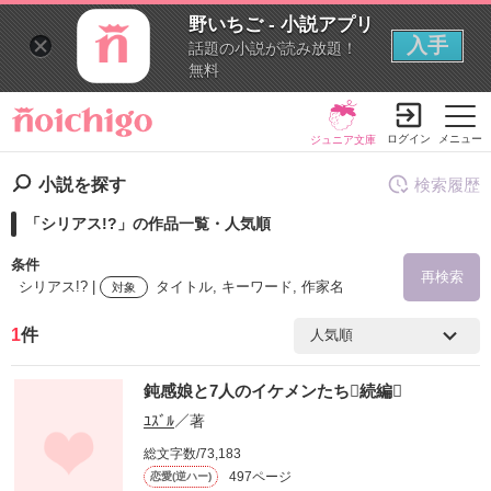
野いちご - 小説アプリ
入手
話題の小説が読み放題！
無料
ログイン
メニュー
ジュニア文庫
小説を探す
検索履歴
「シリアス!?」の作品一覧・人気順
条件
再検索
シリアス!? |
タイトル, キーワード, 作家名
対象
1
件
検索ワード
鈍感娘と7人のイケメンたち続編
を含む
ﾕｽﾞﾙ
／著
総文字数/73,183
を除く
497ページ
恋愛(逆ハー)