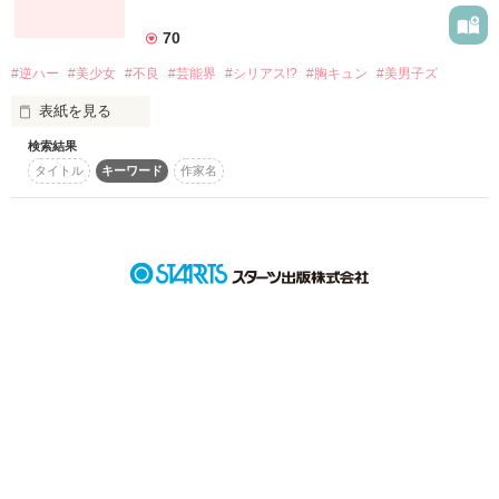
詳しく検索
70
検索対象
#逆ハー
#美少女
#不良
#芸能界
#シリアス!?
#胸キュン
#美男子ズ
タイトル
キーワード
作家名
表紙コメント
表紙を見る
あらすじ
検索結果
SwallowtaiLの前から消えた美嘉那…

タイトル
キーワード
作家名
ジャンル
感想
あれから3年…

7人のイケメンたちもそれぞれの道に…

ステータス
全て
完結
更新中
作品の長さ
長編
中編
短編
作品の長さについて
それでは

コンテスト
はぢまり

超短編で謎をしかけろ！100文字ミステリーコンテスト
はぢまり
