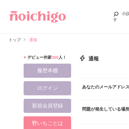
小
す
トップ
通報
デビュー作家
360
人！
通報
履歴本棚
あなたのメールアドレ
ログイン
新規会員登録
問題が発生している場
野いちごとは