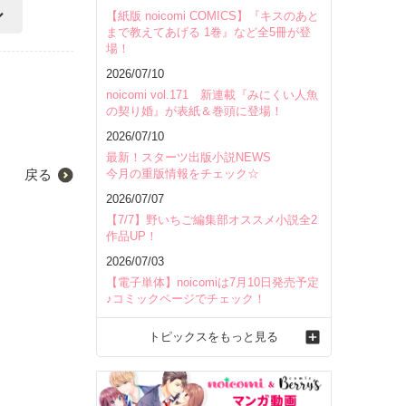
【紙版 noicomi COMICS】『キスのあと
まで教えてあげる 1巻』など全5冊が登
場！
2026/07/10
noicomi vol.171 新連載『みにくい人魚
の契り婚』が表紙＆巻頭に登場！
2026/07/10
最新！スターツ出版小説NEWS
今月の重版情報をチェック☆
戻る
2026/07/07
【7/7】野いちご編集部オススメ小説全2
作品UP！
2026/07/03
【電子単体】noicomiは7月10日発売予定
♪コミックページでチェック！
トピックスをもっと見る