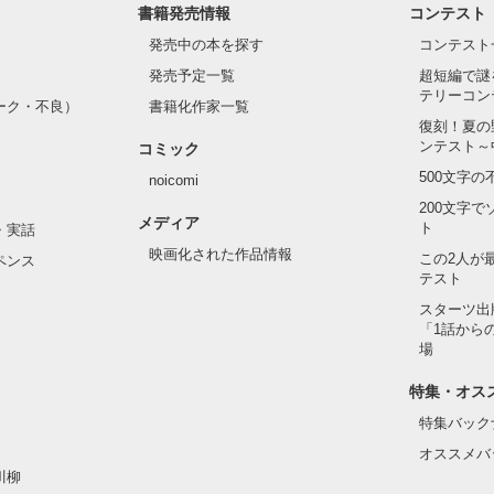
書籍発売情報
コンテスト
発売中の本を探す
コンテスト
発売予定一覧
超短編で謎
テリーコン
ーク・不良）
書籍化作家一覧
復刻！夏の
ンテスト～
コミック
500文字
noicomi
200文字
メディア
ト
・実話
映画化された作品情報
この2人が
ペンス
テスト
スターツ出
「1話から
場
特集・オス
特集バック
オススメバ
川柳