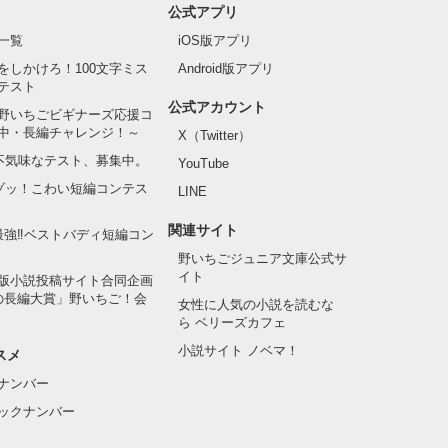
公式アプリ
一覧
iOS版アプリ
をしかけろ！100文字ミス
Android版アプリ
テスト
公式アカウント
野いちごビギナーズ応援コ
中・長編チャレンジ！～
X（Twitter）
の不気味なテスト、募集中。
YouTube
でゾッ！こわい短編コンテス
LINE
関連サイト
最強‼ベストバディ短編コン
野いちごジュニア文庫公式サ
イト
版小説投稿サイト合同企画
の長編大賞」野いちご！会
女性に人気の小説を読むな
ら ベリーズカフェ
小説サイト ノベマ！
スメ
ナンバー
ックナンバー