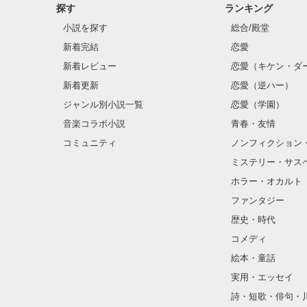
探す
ランキング
小説を探す
総合/殿堂
新着完結
恋愛
新着レビュー
恋愛（キケン・ダ
新着更新
恋愛（逆ハー）
ジャンル別小説一覧
恋愛（学園）
音楽コラボ小説
青春・友情
コミュニティ
ノンフィクション
ミステリー・サス
ホラー・オカルト
ファンタジー
歴史・時代
コメディ
絵本・童話
実用・エッセイ
詩・短歌・俳句・